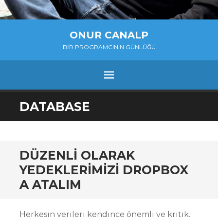
ONUR CANALP
BIR PROGRAMCININ GÜNLÜĞÜ
MENU
SKIP
DATABASE
TO
CONTENT
DÜZENLI OLARAK
YEDEKLERIMIZI DROPBOX
A ATALIM
Herkesin verileri kendince önemli ve kritik.