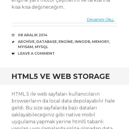
engine yani motor çeşitlerini ve farklarına
kısa kısa değineceğim..
Devamını Oku..
DATE
08 ARALIK 2014
TAGS
ARCHIVE
,
DATABASE
,
ENGINE
,
INNODB
,
MEMORY
,
MYISAM
,
MYSQL
COMMENTS
LEAVE A COMMENT
HTML5 VE WEB STORAGE
HTML 5 ile web sayfaları kullanıcıların
browserların da local data depolayabilir hale
geldi. Bu size sayfalarda bazı dataları
saklayabileceğiniz gibi native mobil
uygulama yapmak yerine html5 tabanlı
yapılan uygulamalarda sqlite olmadan data