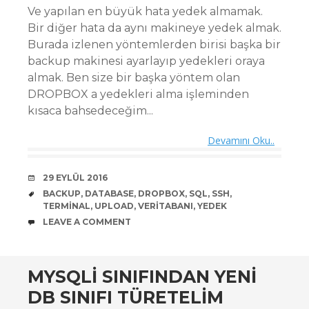
Ve yapılan en büyük hata yedek almamak.
Bir diğer hata da aynı makineye yedek almak.
Burada izlenen yöntemlerden birisi başka bir
backup makinesi ayarlayıp yedekleri oraya
almak. Ben size bir başka yöntem olan
DROPBOX a yedekleri alma işleminden
kısaca bahsedeceğim...
Devamını Oku..
DATE
29 EYLÜL 2016
TAGS
BACKUP
,
DATABASE
,
DROPBOX
,
SQL
,
SSH
,
TERMINAL
,
UPLOAD
,
VERITABANI
,
YEDEK
COMMENTS
LEAVE A COMMENT
MYSQLI SINIFINDAN YENI
DB SINIFI TÜRETELIM