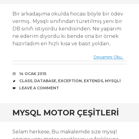
Bir arkadaşıma okulda hocası böyle bir ödev
vermiş.. Mysqli sınıfından türetilmiş yeni bir
DB sınıfı istiyordu kendisinden. Ne yaparım
ne ederim diyordu ki bende ona bir örnek
hazırladım en hızlı kısa ve basit yoldan..
Devamını Oku..
DATE
14 OCAK 2015
TAGS
CLASS
,
DATABASE
,
EXCEPTION
,
EXTENDS
,
MYSQLI
COMMENTS
LEAVE A COMMENT
MYSQL MOTOR ÇEŞITLERI
Selam herkese, Bu makalemde size mysql