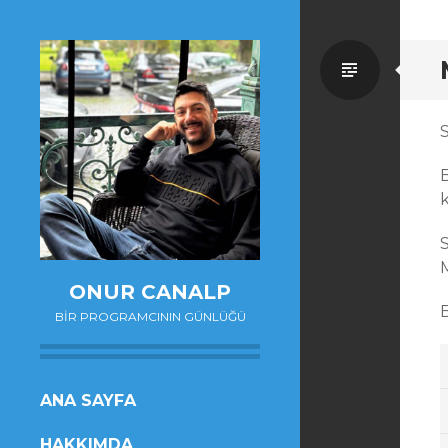
Standa
ONUR CANALP
B
BIR PROGRAMCININ GÜNLÜĞÜ
SKIP
ANA SAYFA
TO
HAKKIMDA
CONTENT