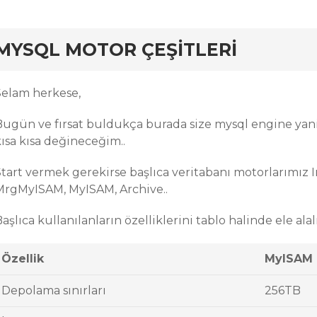
rd
MYSQL MOTOR ÇEŞITLERI
Selam herkese,
Bugün ve fırsat buldukça burada size mysql engine yani 
kısa kısa değineceğim..
Start vermek gerekirse başlıca veritabanı motorlarımız
MrgMyISAM, MyISAM, Archive..
aşlıca kullanılanların özelliklerini tablo halinde ele alal
Özellik
MyISAM
Depolama sınırları
256TB