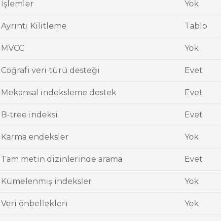
İşlemler
Yok
Ayrıntı Kilitleme
Tablo
MVCC
Yok
Coğrafi veri türü desteği
Evet
Mekansal indeksleme destek
Evet
B-tree indeksi
Evet
Karma endeksler
Yok
Tam metin dizinlerinde arama
Evet
Kümelenmiş indeksler
Yok
Veri önbellekleri
Yok