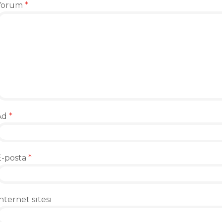
Yorum
*
Ad
*
E-posta
*
nternet sitesi