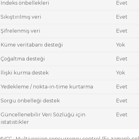
Indeks önbellekleri
Evet
Sıkıştırılmış veri
Evet
Şifrelenmiş veri
Evet
Küme veritabanı desteği
Yok
Çoğaltma desteği
Evet
İlişki kurma destek
Yok
Yedekleme / nokta-in-time kurtarma
Evet
Sorgu önbelleği destek
Evet
Güncellenebilir Veri Sözlüğü için
Evet
istatistikler
MVCC : Multiversion concurrency control (Eş zamanlı ç