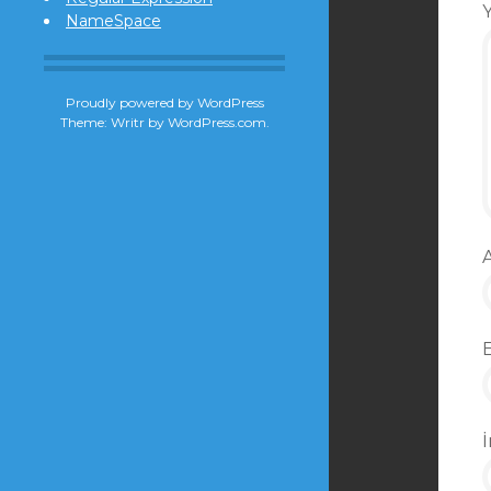
NameSpace
Proudly powered by WordPress
Theme: Writr by
WordPress.com
.
İ