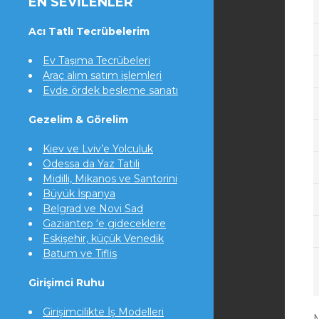
EN SEVILENLER
Acı Tatlı Tecrübelerim
Ev Taşıma Tecrübeleri
Araç alım satım işlemleri
Evde ördek besleme sanatı
Gezelim & Görelim
Kiev ve Lviv’e Yolculuk
Odessa da Yaz Tatili
Midilli, Mikanos ve Santorini
Büyük İspanya
Belgrad ve Novi Sad
Gaziantep ‘e gideceklere
Eskişehir, küçük Venedik
Batum ve Tiflis
Girişimci Ruhu
Girişimcilikte İş Modelleri