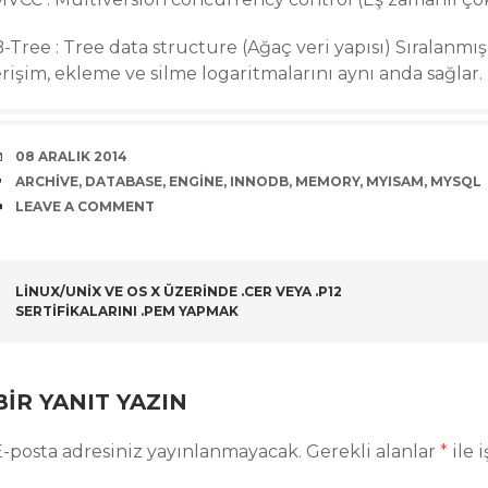
-Tree : Tree data structure (Ağaç veri yapısı) Sıralanmış 
rişim, ekleme ve silme logaritmalarını aynı anda sağlar.
DATE
08 ARALIK 2014
TAGS
ARCHIVE
,
DATABASE
,
ENGINE
,
INNODB
,
MEMORY
,
MYISAM
,
MYSQL
COMMENTS
LEAVE A COMMENT
POST
LINUX/UNIX VE OS X ÜZERINDE .CER VEYA .P12
SERTIFIKALARINI .PEM YAPMAK
NAVIGATION
BIR YANIT YAZIN
E-posta adresiniz yayınlanmayacak.
Gerekli alanlar
*
ile 