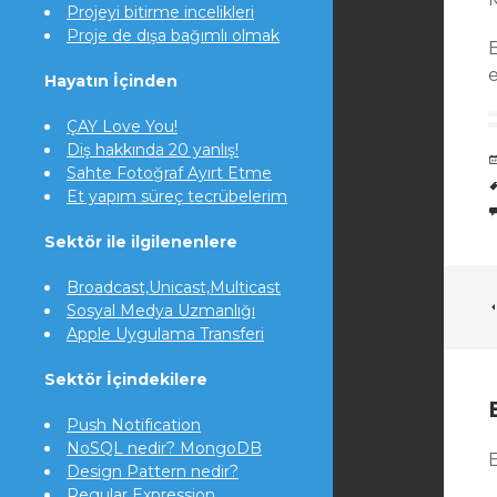
Projeyi bitirme incelikleri
Proje de dışa bağımlı olmak
B
e
Hayatın İçinden
ÇAY Love You!
Diş hakkında 20 yanlış!
Sahte Fotoğraf Ayırt Etme
Et yapım süreç tecrübelerim
Sektör ile ilgilenenlere
Broadcast,Unicast,Multicast
Sosyal Medya Uzmanlığı
Apple Uygulama Transferi
Sektör İçindekilere
Push Notification
NoSQL nedir? MongoDB
Design Pattern nedir?
Regular Expression