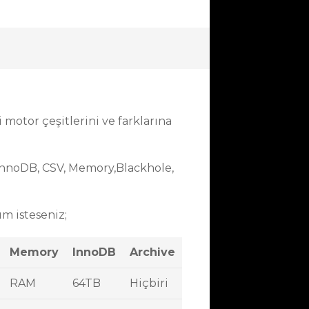
motor çeşitlerini ve farklarına
 InnoDB, CSV, Memory,Blackhole,
ım isteseniz;
Memory
InnoDB
Archive
RAM
64TB
Hiçbiri