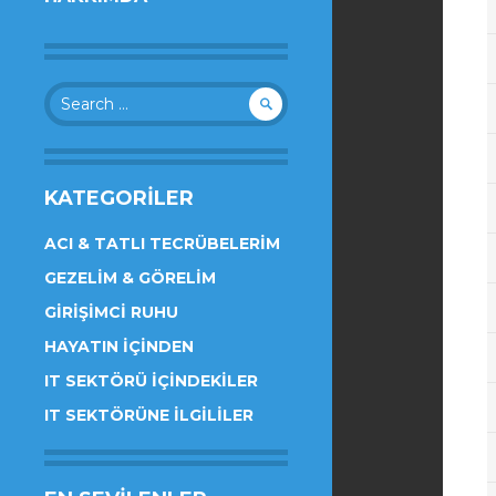
Search
for:
KATEGORILER
ACI & TATLI TECRÜBELERIM
GEZELIM & GÖRELIM
GIRIŞIMCI RUHU
HAYATIN İÇINDEN
IT SEKTÖRÜ İÇINDEKILER
IT SEKTÖRÜNE İLGILILER