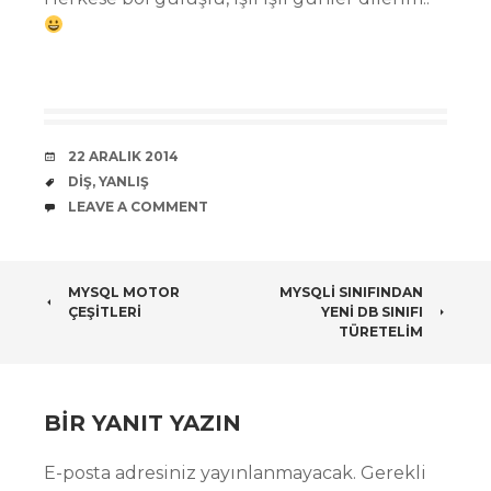
DATE
22 ARALIK 2014
TAGS
DIŞ
,
YANLIŞ
COMMENTS
LEAVE A COMMENT
POST
MYSQL MOTOR
MYSQLI SINIFINDAN
ÇEŞITLERI
YENI DB SINIFI
NAVIGATION
TÜRETELIM
BIR YANIT YAZIN
E-posta adresiniz yayınlanmayacak.
Gerekli