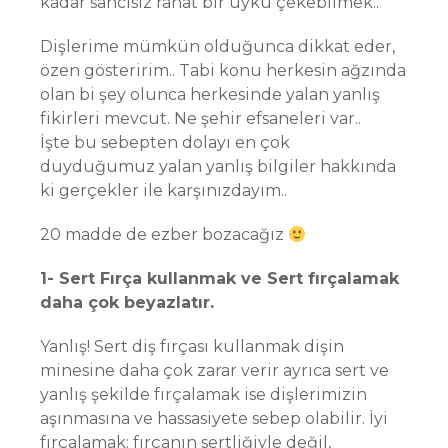
kadar sancısız rahat bir uyku çekebilmek..
Dişlerime mümkün olduğunca dikkat eder,
özen gösteririm.. Tabi konu herkesin ağzında
olan bi şey olunca herkesinde yalan yanlış
fikirleri mevcut. Ne şehir efsaneleri var..
İşte bu sebepten dolayı en çok
duyduğumuz yalan yanlış bilgiler hakkında
ki gerçekler ile karşınızdayım..
20 madde de ezber bozacağız
1- Sert Fırça kullanmak ve Sert fırçalamak
daha çok beyazlatır.
Yanlış! Sert diş fırçası kullanmak dişin
minesine daha çok zarar verir ayrıca sert ve
yanlış şekilde fırçalamak ise dişlerimizin
aşınmasına ve hassasiyete sebep olabilir. İyi
fırçalamak; fırçanın sertliğiyle değil,