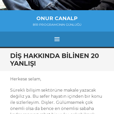
ONUR CANALP
BIR PROGRAMCININ GÜNLÜĞÜ
MENU
SKIP
DIŞ HAKKINDA BILINEN 20
TO
YANLIŞ!
CONTENT
Herkese selam,
Sürekli bilişim sektörüne makale yazacak
değiliz ya.. Bu sefer hayatın içinden bir konu
ile sizlerleyim.. Dişler.. Gülümsemek çok
önemli olsa da bence en önemlisi sabaha