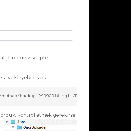
lıştırdığınız scripte
 a yükleyebilirsiniz.
/htdocs/backup_29092016.sql /DB-Backup/backup_2909
ördük. Kontrol etmek gerekirse