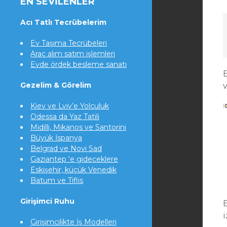
EN SEVILENLER
Acı Tatlı Tecrübelerim
Ev Taşıma Tecrübeleri
Araç alım satım işlemleri
Evde ördek besleme sanatı
B
Gezelim & Görelim
Kiev ve Lviv’e Yolculuk
Odessa da Yaz Tatili
Midilli, Mikanos ve Santorini
Büyük İspanya
Belgrad ve Novi Sad
Gaziantep ‘e gideceklere
Eskişehir, küçük Venedik
Batum ve Tiflis
Girişimci Ruhu
i
Girişimcilikte İş Modelleri