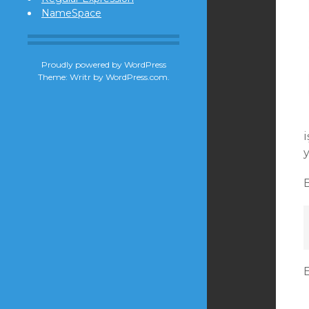
NameSpace
Proudly powered by WordPress
Theme: Writr by
WordPress.com
.
B