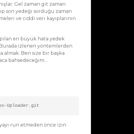
ışlar. Gel zaman git zaman
elip son yedeği sorduğu zaman
leri ve ciddi veri kayıplarının
yapılan en büyük hata yedek
. Burada izlenen yöntemlerden
a almak. Ben size bir başka
saca bahsedeceğim…
ox-Uploader.git
yayı run etmeden önce izin