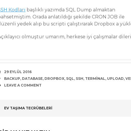
SSH Kodları
başlıklı yazımda SQL Dump almaktan
bahsetmiştim. Orada anlatıldığı şekilde CRON JOB ile
üzenli yedek alıp bu scripti çalıştırarak Dropbox a yükle
Açıklayıcı olmuştur umarım, herkese iyi çalışmalar dile
DATE
29 EYLÜL 2016
TAGS
BACKUP
,
DATABASE
,
DROPBOX
,
SQL
,
SSH
,
TERMINAL
,
UPLOAD
,
VE
COMMENTS
LEAVE A COMMENT
POST
EV TAŞIMA TECRÜBELERI
NAVIGATION