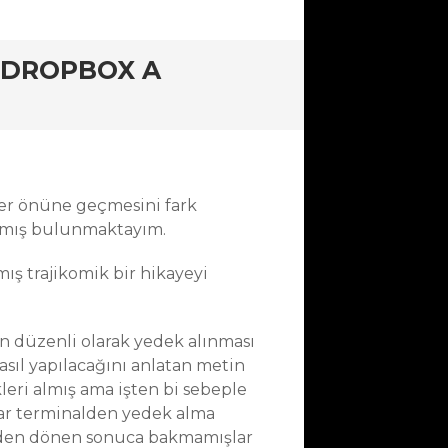
 DROPBOX A
ler önüne geçmesini fark
almış bulunmaktayım.
ış trajikomik bir hikayeyi
erin düzenli olarak yedek alınması
asıl yapılacağını anlatan metin
leri almış ama işten bi sebeple
nlar terminalden yedek alma
nden dönen sonuca bakmamışlar