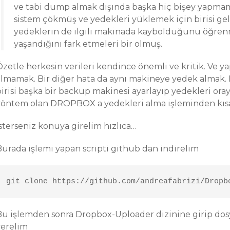
ve tabi dump almak dışında başka hiç bişey yapmam
sistem çökmüş ve yedekleri yüklemek için birisi g
yedeklerin de ilgili makinada kaybolduğunu öğrenme
yaşandığını fark etmeleri bir olmuş.
Özetle herkesin verileri kendince önemli ve kritik. Ve 
almamak. Bir diğer hata da aynı makineye yedek almak
irisi başka bir backup makinesi ayarlayıp yedekleri oray
yöntem olan DROPBOX a yedekleri alma işleminden kı
İsterseniz konuya girelim hızlıca…
Burada işlemi yapan scripti github dan indirelim
git clone https://github.com/andreafabrizi/Dropb
Bu işlemden sonra Dropbox-Uploader dizinine girip dos
verelim