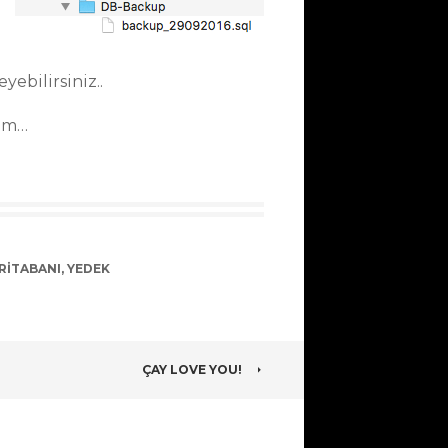
yebilirsiniz..
rim…
RITABANI
,
YEDEK
ÇAY LOVE YOU!