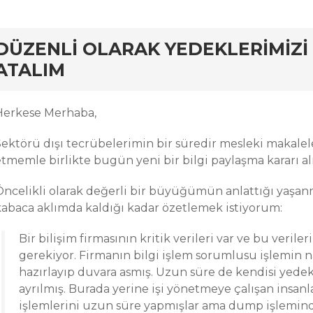
rd
DÜZENLI OLARAK YEDEKLERIMIZI
ATALIM
Herkese Merhaba,
Sektörü dışı tecrübelerimin bir süredir mesleki makale
etmemle birlikte bugün yeni bir bilgi paylaşma kararı 
Öncelikli olarak değerli bir büyüğümün anlattığı yaşanm
kabaca aklımda kaldığı kadar özetlemek istiyorum:
Bir bilişim firmasının kritik verileri var ve bu veril
gerekiyor. Firmanın bilgi işlem sorumlusu işlemin n
hazırlayıp duvara asmış. Uzun süre de kendisi yedek
ayrılmış. Burada yerine işi yönetmeye çalışan insa
işlemlerini uzun süre yapmışlar ama dump işlemi