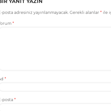
BIR YANIT YAZIN
E-posta adresiniz yayınlanmayacak.
Gerekli alanlar
*
ile 
Yorum
*
Ad
*
E-posta
*