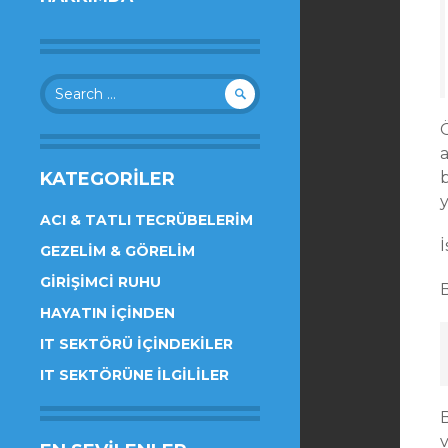
Search
for:
KATEGORILER
b
ACI & TATLI TECRÜBELERIM
GEZELIM & GÖRELIM
GIRIŞIMCI RUHU
HAYATIN İÇINDEN
IT SEKTÖRÜ İÇINDEKILER
IT SEKTÖRÜNE İLGILILER