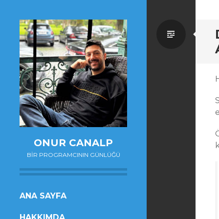
Standa
ONUR CANALP
BIR PROGRAMCININ GÜNLÜĞÜ
SKIP
ANA SAYFA
TO
HAKKIMDA
CONTENT