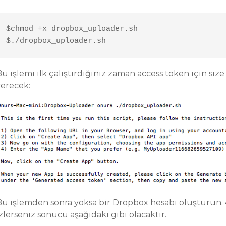
$chmod +x dropbox_uploader.sh

$./dropbox_uploader.sh
u işlemi ilk çalıştırdığınız zaman access token için siz
verecek:
Bu işlemden sonra yoksa bir Dropbox hesabı oluşturun. 4
zlerseniz sonucu aşağıdaki gibi olacaktır.