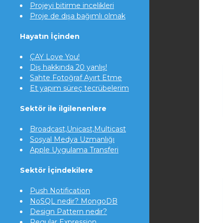
Projeyi bitirme incelikleri
Proje de dışa bağımlı olmak
Hayatın İçinden
ÇAY Love You!
Diş hakkında 20 yanlış!
Sahte Fotoğraf Ayırt Etme
Et yapım süreç tecrübelerim
Sektör ile ilgilenenlere
Broadcast,Unicast,Multicast
Sosyal Medya Uzmanlığı
Apple Uygulama Transferi
Sektör İçindekilere
Push Notification
NoSQL nedir? MongoDB
Design Pattern nedir?
Regular Expression