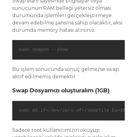
Swap alanı sayesinde bilgisayar veya
sunucunun RAM belleği yetersiz olması
durumunda işlemleri gerçekleştirmeye
devam edebilme şansına sahip olacaktır, aksi
durumda memory hatası alırsınız.
sudo swapon --show
Bu işlem sonucunda sonuç gelmezse swap
aktif edilmemiş demektir.
Swap Dosyamızı oluşturalım (1GB)
sudo dd if=/dev/zero of=/swapfile bs=1024 c
Sadece root kullanıcımızın okuyup