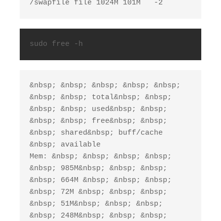
/swapfile file 1024M 101M   -2
sudo free -h
&nbsp; &nbsp; &nbsp; &nbsp; &nbsp; 
&nbsp; &nbsp; total&nbsp; &nbsp; 
&nbsp; &nbsp; used&nbsp; &nbsp; 
&nbsp; &nbsp; free&nbsp; &nbsp; 
&nbsp; shared&nbsp; buff/cache 
&nbsp; available

Mem: &nbsp; &nbsp; &nbsp; &nbsp; 
&nbsp; 985M&nbsp; &nbsp; &nbsp; 
&nbsp; 664M &nbsp; &nbsp; &nbsp; 
&nbsp; 72M &nbsp; &nbsp; &nbsp; 
&nbsp; 51M&nbsp; &nbsp; &nbsp; 
&nbsp; 248M&nbsp; &nbsp; &nbsp; 