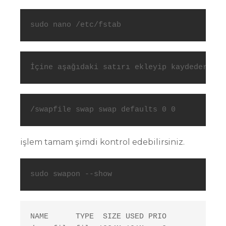
sudo nano /etc/fstab
İçine aşağıdaki satırı ekleyip kaydederek ç
/swapfile swap swap defaults 0 0
işlem tamam şimdi kontrol edebilirsiniz.
sudo swapon --show
NAME      TYPE  SIZE USED PRIO
