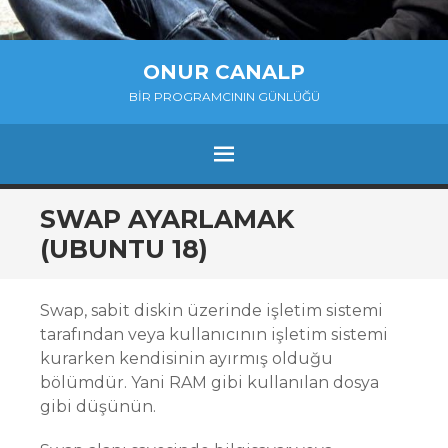
ONUR CANALP
BIR PROGRAMCININ GÜNLÜĞÜ
MENU
SKIP
SWAP AYARLAMAK
TO
(UBUNTU 18)
CONTENT
Swap, sabit diskin üzerinde işletim sistemi
tarafından veya kullanıcının işletim sistemi
kurarken kendisinin ayırmış olduğu
bölümdür. Yani RAM gibi kullanılan dosya
gibi düşünün.