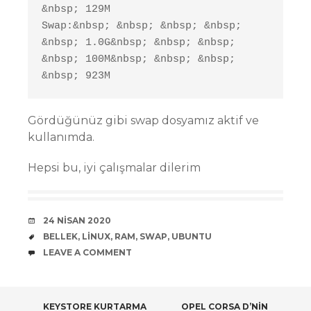
&nbsp; 129M

Swap:&nbsp; &nbsp; &nbsp; &nbsp; 
&nbsp; 1.0G&nbsp; &nbsp; &nbsp; 
&nbsp; 100M&nbsp; &nbsp; &nbsp; 
&nbsp; 923M
Gördüğünüz gibi swap dosyamız aktif ve
kullanımda.
Hepsi bu, iyi çalışmalar dilerim
DATE
24 NISAN 2020
TAGS
BELLEK
,
LINUX
,
RAM
,
SWAP
,
UBUNTU
COMMENTS
LEAVE A COMMENT
KEYSTORE KURTARMA
OPEL CORSA D’NIN