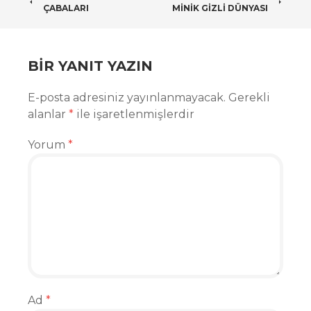
POST
ÇABALARI
MINIK GIZLI DÜNYASI
NAVIGATION
BIR YANIT YAZIN
E-posta adresiniz yayınlanmayacak.
Gerekli
alanlar
*
ile işaretlenmişlerdir
Yorum
*
Ad
*