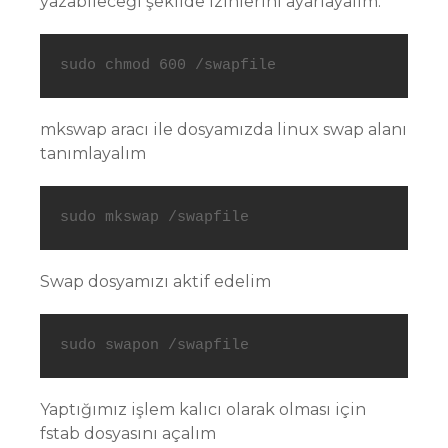
yazabileceği şekilde izinlerini ayarlayalım.
sudo chmod 600 /swapfile
mkswap aracı ile dosyamızda linux swap alanı
tanımlayalım
sudo mkswap /swapfile
Swap dosyamızı aktif edelim
sudo swapon /swapfile
Yaptığımız işlem kalıcı olarak olması için
fstab dosyasını açalım