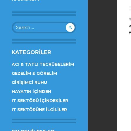
Search
for:
KATEGORILER
ACI & TATLI TECRÜBELERIM
GEZELIM & GÖRELIM
GIRIŞIMCI RUHU
HAYATIN İÇINDEN
IT SEKTÖRÜ İÇINDEKILER
IT SEKTÖRÜNE İLGILILER