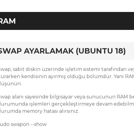
RAM
rd
SWAP AYARLAMAK (UBUNTU 18)
wap, sabit diskin üzerinde işletim sistemi tarafından ve
kurarken kendisinin ayırmış olduğu bölümdür. Yani RAM 
düşünün.
Swap alanı sayesinde bilgisayar veya sunucunun RAM bel
durumunda işlemleri gerçekleştirmeye devam edebilme ş
durumda memory hatası alırsınız.
sudo swapon --show