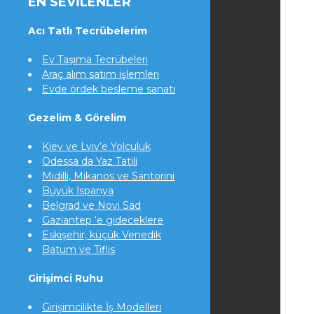
EN SEVILENLER
Acı Tatlı Tecrübelerim
Ev Taşıma Tecrübeleri
Araç alım satım işlemleri
Evde ördek besleme sanatı
Gezelim & Görelim
Kiev ve Lviv’e Yolculuk
Odessa da Yaz Tatili
Midilli, Mikanos ve Santorini
Büyük İspanya
Belgrad ve Novi Sad
Gaziantep ‘e gideceklere
Eskişehir, küçük Venedik
Batum ve Tiflis
Girişimci Ruhu
Girişimcilikte İş Modelleri