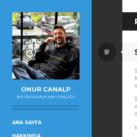
Standa
S
ONUR CANALP
BIR PROGRAMCININ GÜNLÜĞÜ
SKIP
ANA SAYFA
TO
HAKKIMDA
CONTENT