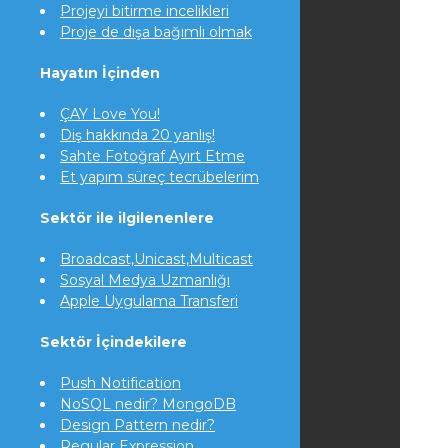
Projeyi bitirme incelikleri
Proje de dışa bağımlı olmak
Hayatın İçinden
ÇAY Love You!
Diş hakkında 20 yanlış!
Sahte Fotoğraf Ayırt Etme
Et yapım süreç tecrübelerim
Sektör ile ilgilenenlere
Broadcast,Unicast,Multicast
Sosyal Medya Uzmanlığı
Apple Uygulama Transferi
Sektör İçindekilere
Push Notification
NoSQL nedir? MongoDB
Design Pattern nedir?
Regular Expression