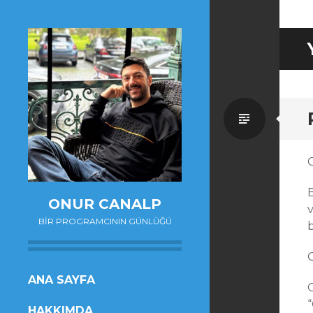
Standa
ONUR CANALP
BIR PROGRAMCININ GÜNLÜĞÜ
SKIP
ANA SAYFA
TO
HAKKIMDA
CONTENT