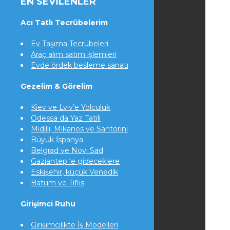
EN SEVILENLER
Acı Tatlı Tecrübelerim
Ev Taşıma Tecrübeleri
Araç alım satım işlemleri
Evde ördek besleme sanatı
Gezelim & Görelim
Kiev ve Lviv’e Yolculuk
Odessa da Yaz Tatili
Midilli, Mikanos ve Santorini
Büyük İspanya
Belgrad ve Novi Sad
Gaziantep ‘e gideceklere
Eskişehir, küçük Venedik
Batum ve Tiflis
Girişimci Ruhu
Girişimcilikte İş Modelleri