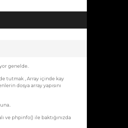
yor genelde..
e tutmak , Array içinde kay
lerin dosya array yapısını
una..
 ve phpinfo() ile baktığınızda