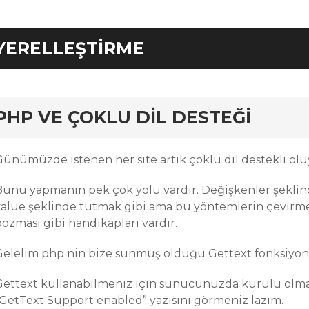
YERELLEŞTIRME
rd
PHP VE ÇOKLU DIL DESTEĞI
Günümüzde istenen her site artık çoklu dil destekli olu
Bunu yapmanın pek çok yolu vardır. Değişkenler şeklind
value şeklinde tutmak gibi ama bu yöntemlerin çevirmen
bozması gibi handikapları vardır.
Gelelim php nin bize sunmuş olduğu Gettext fonksiyon
Gettext kullanabilmeniz için sunucunuzda kurulu olmalı
“GetText Support enabled” yazısını görmeniz lazım.