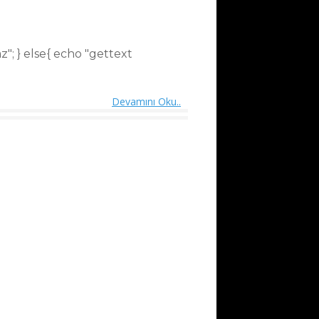
z"; } else{ echo "gettext
Devamını Oku..