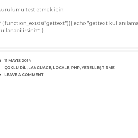
Kurulumu test etmek için:
f (!function_exists("gettext")){ echo "gettext kullanılama
ullanabilirsiniz"; }
DATE
11 MAYIS 2014
TAGS
ÇOKLU DIL
,
LANGUAGE
,
LOCALE
,
PHP
,
YERELLEŞTIRME
COMMENTS
LEAVE A COMMENT