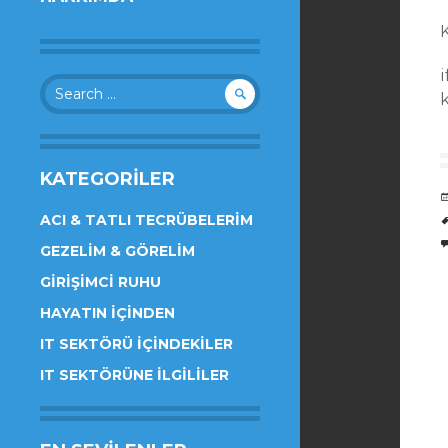
i
Search
k
for:
KATEGORILER
ACI & TATLI TECRÜBELERIM
GEZELIM & GÖRELIM
GIRIŞIMCI RUHU
HAYATIN İÇINDEN
IT SEKTÖRÜ İÇINDEKILER
IT SEKTÖRÜNE İLGILILER