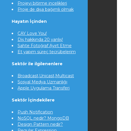
Projeyi bitirme incelikleri
Proje de dışa bağımlı olmak
Hayatın İçinden
ÇAY Love You!
Diş hakkında 20 yanlış!
Sahte Fotoğraf Ayırt Etme
Et yapım süreç tecrübelerim
Sektör ile ilgilenenlere
Broadcast,Unicast,Multicast
Sosyal Medya Uzmanlığı
Apple Uygulama Transferi
Sektör İçindekilere
Push Notification
NoSQL nedir? MongoDB
Design Pattern nedir?
Regular Expression