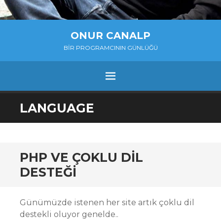
ONUR CANALP
BIR PROGRAMCININ GÜNLÜĞÜ
MENU
SKIP
LANGUAGE
TO
CONTENT
PHP VE ÇOKLU DIL
DESTEĞI
Günümüzde istenen her site artık çoklu dil
destekli oluyor genelde..