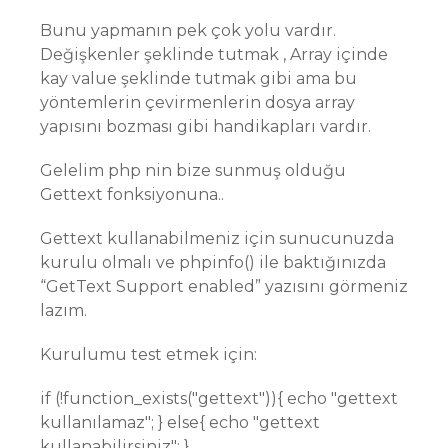
Bunu yapmanın pek çok yolu vardır.
Değişkenler şeklinde tutmak , Array içinde
kay value şeklinde tutmak gibi ama bu
yöntemlerin çevirmenlerin dosya array
yapısını bozması gibi handikapları vardır.
Gelelim php nin bize sunmuş olduğu
Gettext fonksiyonuna..
Gettext kullanabilmeniz için sunucunuzda
kurulu olmalı ve phpinfo() ile baktığınızda
“GetText Support enabled” yazısını görmeniz
lazım.
Kurulumu test etmek için:
if (!function_exists("gettext")){ echo "gettext
kullanılamaz"; } else{ echo "gettext
kullanabilirsiniz"; }