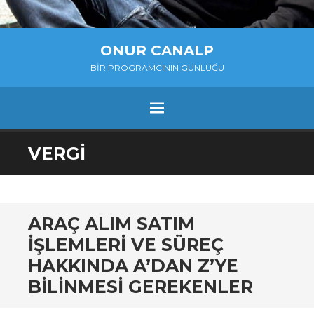
ONUR CANALP
BIR PROGRAMCININ GÜNLÜĞÜ
MENU
SKIP
VERGI
TO
CONTENT
ARAÇ ALIM SATIM
IŞLEMLERI VE SÜREÇ
HAKKINDA A’DAN Z’YE
BILINMESI GEREKENLER