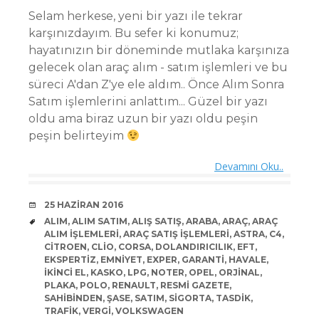
Selam herkese, yeni bir yazı ile tekrar
karşınızdayım. Bu sefer ki konumuz;
hayatınızın bir döneminde mutlaka karşınıza
gelecek olan araç alım - satım işlemleri ve bu
süreci A'dan Z'ye ele aldım.. Önce Alım Sonra
Satım işlemlerini anlattım... Güzel bir yazı
oldu ama biraz uzun bir yazı oldu peşin
peşin belirteyim
Devamını Oku..
DATE
25 HAZIRAN 2016
TAGS
ALIM
,
ALIM SATIM
,
ALIŞ SATIŞ
,
ARABA
,
ARAÇ
,
ARAÇ
ALIM IŞLEMLERI
,
ARAÇ SATIŞ IŞLEMLERI
,
ASTRA
,
C4
,
CITROEN
,
CLIO
,
CORSA
,
DOLANDIRICILIK
,
EFT
,
EKSPERTIZ
,
EMNIYET
,
EXPER
,
GARANTI
,
HAVALE
,
IKINCI EL
,
KASKO
,
LPG
,
NOTER
,
OPEL
,
ORJINAL
,
PLAKA
,
POLO
,
RENAULT
,
RESMI GAZETE
,
SAHIBINDEN
,
ŞASE
,
SATIM
,
SIGORTA
,
TASDIK
,
TRAFIK
,
VERGI
,
VOLKSWAGEN