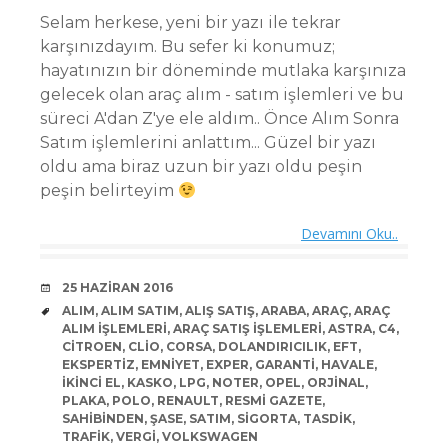
Selam herkese, yeni bir yazı ile tekrar
karşınızdayım. Bu sefer ki konumuz;
hayatınızın bir döneminde mutlaka karşınıza
gelecek olan araç alım - satım işlemleri ve bu
süreci A'dan Z'ye ele aldım.. Önce Alım Sonra
Satım işlemlerini anlattım... Güzel bir yazı
oldu ama biraz uzun bir yazı oldu peşin
peşin belirteyim
Devamını Oku..
DATE
25 HAZIRAN 2016
TAGS
ALIM
,
ALIM SATIM
,
ALIŞ SATIŞ
,
ARABA
,
ARAÇ
,
ARAÇ
ALIM IŞLEMLERI
,
ARAÇ SATIŞ IŞLEMLERI
,
ASTRA
,
C4
,
CITROEN
,
CLIO
,
CORSA
,
DOLANDIRICILIK
,
EFT
,
EKSPERTIZ
,
EMNIYET
,
EXPER
,
GARANTI
,
HAVALE
,
IKINCI EL
,
KASKO
,
LPG
,
NOTER
,
OPEL
,
ORJINAL
,
PLAKA
,
POLO
,
RENAULT
,
RESMI GAZETE
,
SAHIBINDEN
,
ŞASE
,
SATIM
,
SIGORTA
,
TASDIK
,
TRAFIK
,
VERGI
,
VOLKSWAGEN