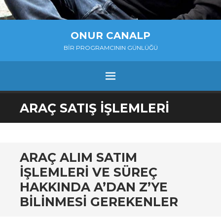
ONUR CANALP
BIR PROGRAMCININ GÜNLÜĞÜ
MENU
SKIP
ARAÇ SATIŞ IŞLEMLERI
TO
CONTENT
ARAÇ ALIM SATIM
IŞLEMLERI VE SÜREÇ
HAKKINDA A’DAN Z’YE
BILINMESI GEREKENLER