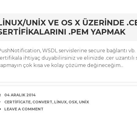
rd
LINUX/UNIX VE OS X ÜZERINDE .CE
SERTIFIKALARINI .PEM YAPMAK
PushNotification, WSDL servislerine secure bağlantı vb
ertifikala ihtiyaç duyabilirsiniz ve elinizde .cer uzantılı
yapmayın çok kısa ve kolay çözüme değineceğim...
DATE
04 ARALIK 2014
TAGS
CERTIFICATE
,
CONVERT
,
LINUX
,
OSX
,
UNIX
COMMENTS
LEAVE A COMMENT