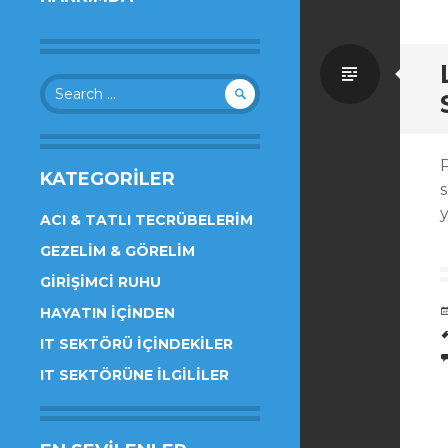
Standa
Search
for:
KATEGORILER
s
ACI & TATLI TECRÜBELERIM
GEZELIM & GÖRELIM
GIRIŞIMCI RUHU
HAYATIN İÇINDEN
IT SEKTÖRÜ İÇINDEKILER
IT SEKTÖRÜNE İLGILILER