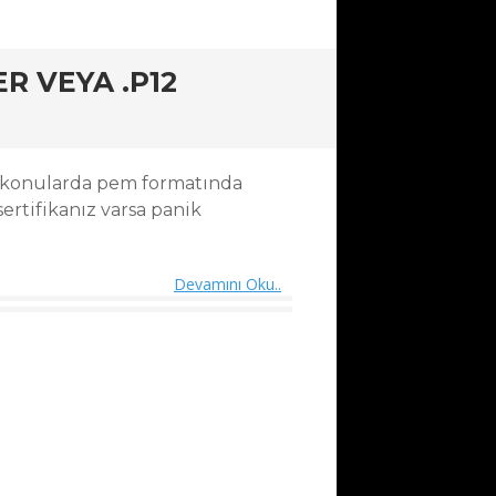
R VEYA .P12
. konularda pem formatında
 sertifikanız varsa panik
Devamını Oku..