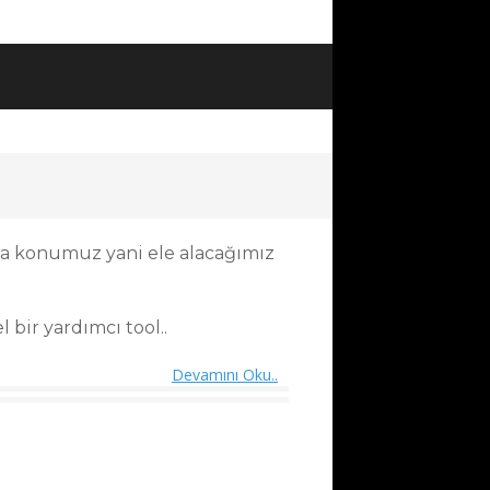
ma konumuz yani ele alacağımız
bir yardımcı tool..
Devamını Oku..