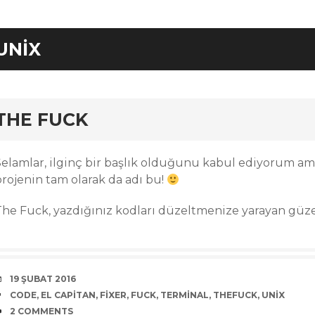
UNIX
rd
THE FUCK
Selamlar, ilginç bir başlık olduğunu kabul ediyorum a
projenin tam olarak da adı bu!
The Fuck, yazdığınız kodları düzeltmenize yarayan güzel 
DATE
19 ŞUBAT 2016
TAGS
CODE
,
EL CAPITAN
,
FIXER
,
FUCK
,
TERMINAL
,
THEFUCK
,
UNIX
COMMENTS
2 COMMENTS