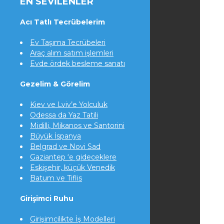
EN SEVILENLER
Acı Tatlı Tecrübelerim
Ev Taşıma Tecrübeleri
Araç alım satım işlemleri
Evde ördek besleme sanatı
Gezelim & Görelim
Kiev ve Lviv’e Yolculuk
Odessa da Yaz Tatili
Midilli, Mikanos ve Santorini
Büyük İspanya
Belgrad ve Novi Sad
Gaziantep ‘e gideceklere
Eskişehir, küçük Venedik
Batum ve Tiflis
Girişimci Ruhu
Girişimcilikte İş Modelleri