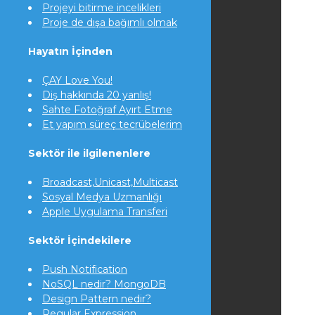
Projeyi bitirme incelikleri
Proje de dışa bağımlı olmak
Hayatın İçinden
ÇAY Love You!
Diş hakkında 20 yanlış!
Sahte Fotoğraf Ayırt Etme
Et yapım süreç tecrübelerim
Sektör ile ilgilenenlere
Broadcast,Unicast,Multicast
Sosyal Medya Uzmanlığı
Apple Uygulama Transferi
Sektör İçindekilere
Push Notification
NoSQL nedir? MongoDB
Design Pattern nedir?
Regular Expression