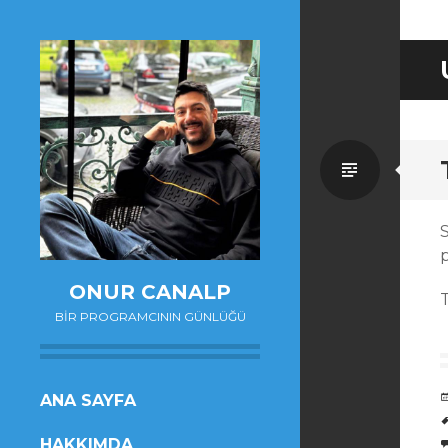
Standa
ONUR CANALP
BIR PROGRAMCININ GÜNLÜĞÜ
SKIP
ANA SAYFA
TO
HAKKIMDA
CONTENT