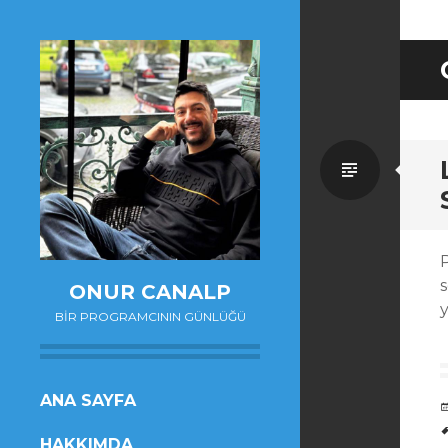
Standa
s
ONUR CANALP
BIR PROGRAMCININ GÜNLÜĞÜ
SKIP
ANA SAYFA
TO
HAKKIMDA
CONTENT