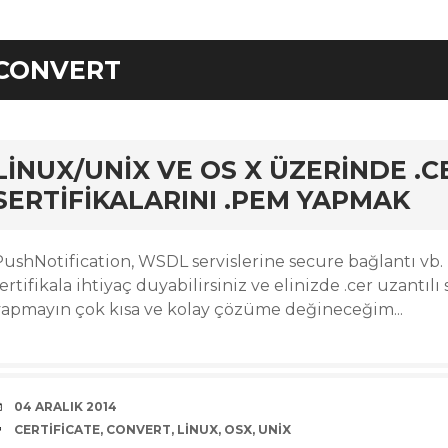
CONVERT
rd
LINUX/UNIX VE OS X ÜZERINDE .CE
SERTIFIKALARINI .PEM YAPMAK
PushNotification, WSDL servislerine secure bağlantı vb
ertifikala ihtiyaç duyabilirsiniz ve elinizde .cer uzantılı
yapmayın çok kısa ve kolay çözüme değineceğim...
DATE
04 ARALIK 2014
TAGS
CERTIFICATE
,
CONVERT
,
LINUX
,
OSX
,
UNIX