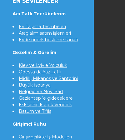
EN SEVILENLER
Acı Tatlı Tecrübelerim
Ev Taşıma Tecrübeleri
Araç alım satım işlemleri
Evde ördek besleme sanatı
Gezelim & Görelim
Kiev ve Lviv’e Yolculuk
Odessa da Yaz Tatili
Midilli, Mikanos ve Santorini
Büyük İspanya
Belgrad ve Novi Sad
Gaziantep ‘e gideceklere
Eskişehir, küçük Venedik
Batum ve Tiflis
Girişimci Ruhu
Girişimcilikte İş Modelleri