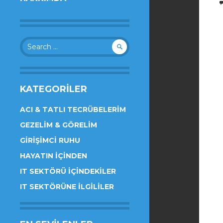
Search
for:
KATEGORILER
ACI & TATLI TECRÜBELERIM
GEZELIM & GÖRELIM
GIRIŞIMCI RUHU
HAYATIN İÇINDEN
IT SEKTÖRÜ İÇINDEKILER
IT SEKTÖRÜNE İLGILILER