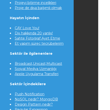
Projeyi bitirme incelikleri
Proje de dışa bağımlı olmak
Hayatın İçinden
ÇAY Love You!
Diş hakkında 20 yanlış!
Sahte Fotoğraf Ayırt Etme
Et yapım süreç tecrübelerim
Sektör ile ilgilenenlere
Broadcast,Unicast,Multicast
Sosyal Medya Uzmanlığı
Apple Uygulama Transferi
Sektör İçindekilere
Push Notification
NoSQL nedir? MongoDB
Design Pattern nedir?
Regular Expression