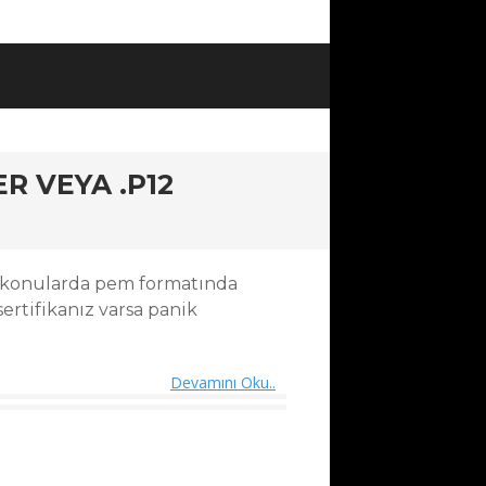
R VEYA .P12
. konularda pem formatında
 sertifikanız varsa panik
Devamını Oku..