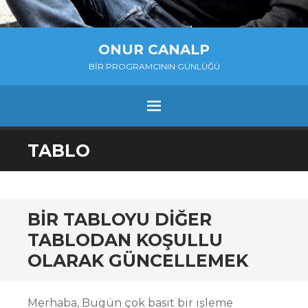
ONUR CANALP
BIR PROGRAMCININ GÜNLÜĞÜ
MENU
SKIP
TABLO
TO
CONTENT
BIR TABLOYU DIĞER
TABLODAN KOŞULLU
OLARAK GÜNCELLEMEK
Merhaba, Bugün çok basit bir işleme