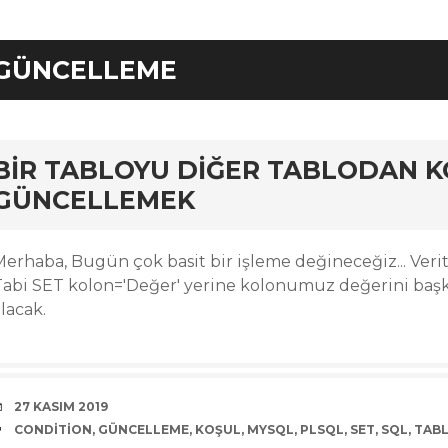
GÜNCELLEME
rd
BIR TABLOYU DIĞER TABLODAN 
GÜNCELLEMEK
Merhaba, Bugün çok basit bir işleme değineceğiz... Ve
Tabi SET kolon='Değer' yerine kolonumuz değerini başka 
lacak.
DATE
27 KASIM 2019
TAGS
CONDITION
,
GÜNCELLEME
,
KOŞUL
,
MYSQL
,
PLSQL
,
SET
,
SQL
,
TAB