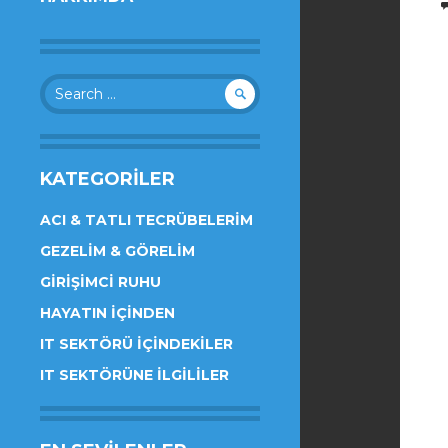
Search
for:
KATEGORILER
ACI & TATLI TECRÜBELERIM
GEZELIM & GÖRELIM
GIRIŞIMCI RUHU
HAYATIN İÇINDEN
IT SEKTÖRÜ İÇINDEKILER
IT SEKTÖRÜNE İLGILILER