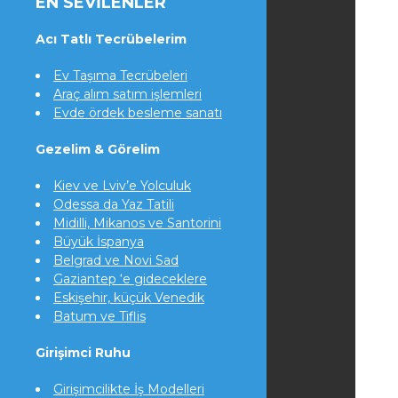
EN SEVILENLER
Acı Tatlı Tecrübelerim
Ev Taşıma Tecrübeleri
Araç alım satım işlemleri
Evde ördek besleme sanatı
Gezelim & Görelim
Kiev ve Lviv’e Yolculuk
Odessa da Yaz Tatili
Midilli, Mikanos ve Santorini
Büyük İspanya
Belgrad ve Novi Sad
Gaziantep ‘e gideceklere
Eskişehir, küçük Venedik
Batum ve Tiflis
Girişimci Ruhu
Girişimcilikte İş Modelleri