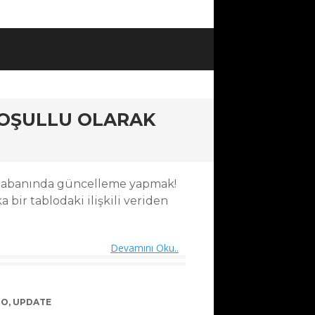
KOŞULLU OLARAK
ritabanında güncelleme yapmak!
bir tablodaki ilişkili veriden
Devamını Oku..
LO
,
UPDATE