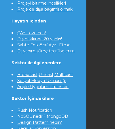
Projeyi bitirme incelikleri
Proje de dışa bağımlı olmak
Hayatın İçinden
ÇAY Love You!
Diş hakkında 20 yanlış!
Sahte Fotoğraf Ayırt Etme
Et yapım süreç tecrübelerim
Sektör ile ilgilenenlere
Broadcast,Unicast,Multicast
Sosyal Medya Uzmanlığı
Apple Uygulama Transferi
Sektör İçindekilere
Push Notification
NoSQL nedir? MongoDB
Design Pattern nedir?
Regular Expression