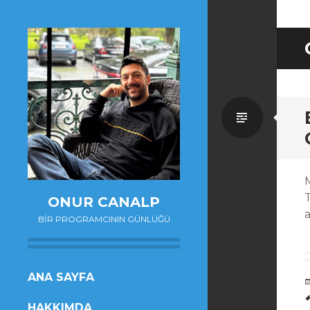
Standa
ONUR CANALP
a
BIR PROGRAMCININ GÜNLÜĞÜ
SKIP
ANA SAYFA
TO
HAKKIMDA
CONTENT