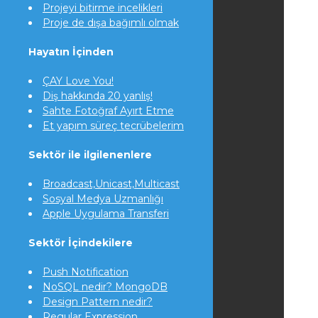
Projeyi bitirme incelikleri
Proje de dışa bağımlı olmak
Hayatın İçinden
ÇAY Love You!
Diş hakkında 20 yanlış!
Sahte Fotoğraf Ayırt Etme
Et yapım süreç tecrübelerim
Sektör ile ilgilenenlere
Broadcast,Unicast,Multicast
Sosyal Medya Uzmanlığı
Apple Uygulama Transferi
Sektör İçindekilere
Push Notification
NoSQL nedir? MongoDB
Design Pattern nedir?
Regular Expression