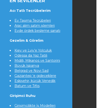
EN SEVILENLER
Acı Tatlı Tecrübelerim
Ev Taşıma Tecrübeleri
Araç alım satım işlemleri
Evde ördek besleme sanatı
Gezelim & Görelim
Kiev ve Lviv’e Yolculuk
Odessa da Yaz Tatili
Midilli, Mikanos ve Santorini
Büyük İspanya
Belgrad ve Novi Sad
Gaziantep ‘e gideceklere
Eskişehir, küçük Venedik
Batum ve Tiflis
Girişimci Ruhu
Girişimcilikte İş Modelleri