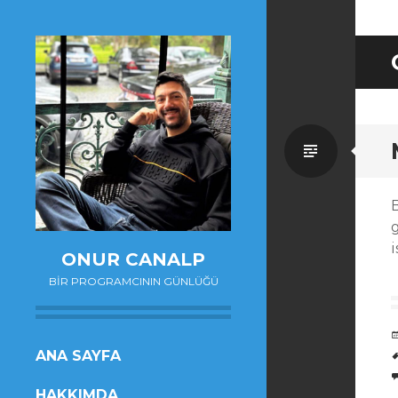
Standa
i
ONUR CANALP
BIR PROGRAMCININ GÜNLÜĞÜ
SKIP
ANA SAYFA
TO
HAKKIMDA
CONTENT