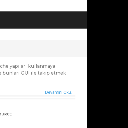
ache yapıları kullanmaya
bunları GUI ile takip etmek
Devamını Oku..
OURCE