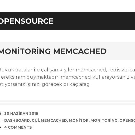
OPENSOURCE
rd
MONITORING MEMCACHED
Büyük datalar ile çalışan kişiler memcached, redis vb. c
gereksinim duymaktadır. memcached kullanıyorsanız ve 
stiyorsanız işinizi görecek bi kaç araç..
DATE
30 HAZIRAN 2015
TAGS
DASHBOARD
,
GUI
,
MEMCACHED
,
MONITOR
,
MONITORING
,
OPENS
COMMENTS
4 COMMENTS