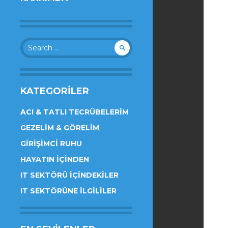
Search
for:
KATEGORILER
ACI & TATLI TECRÜBELERIM
GEZELIM & GÖRELIM
GIRIŞIMCI RUHU
HAYATIN İÇINDEN
IT SEKTÖRÜ İÇINDEKILER
IT SEKTÖRÜNE İLGILILER