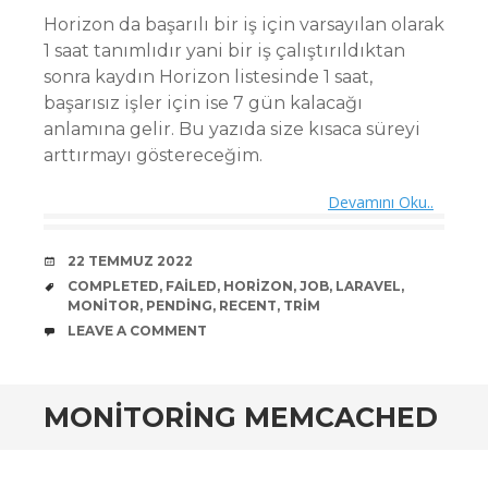
Horizon da başarılı bir iş için varsayılan olarak
1 saat tanımlıdır yani bir iş çalıştırıldıktan
sonra kaydın Horizon listesinde 1 saat,
başarısız işler için ise 7 gün kalacağı
anlamına gelir. Bu yazıda size kısaca süreyi
arttırmayı göstereceğim.
Devamını Oku..
DATE
22 TEMMUZ 2022
TAGS
COMPLETED
,
FAILED
,
HORIZON
,
JOB
,
LARAVEL
,
MONITOR
,
PENDING
,
RECENT
,
TRIM
COMMENTS
LEAVE A COMMENT
MONITORING MEMCACHED