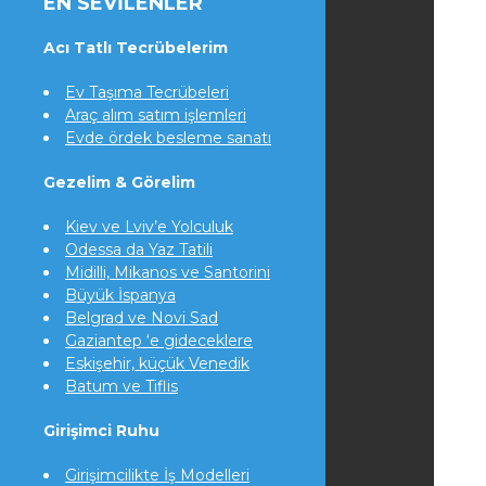
EN SEVILENLER
Acı Tatlı Tecrübelerim
Ev Taşıma Tecrübeleri
Araç alım satım işlemleri
Evde ördek besleme sanatı
Gezelim & Görelim
Kiev ve Lviv’e Yolculuk
Odessa da Yaz Tatili
Midilli, Mikanos ve Santorini
Büyük İspanya
Belgrad ve Novi Sad
Gaziantep ‘e gideceklere
Eskişehir, küçük Venedik
Batum ve Tiflis
Girişimci Ruhu
Girişimcilikte İş Modelleri