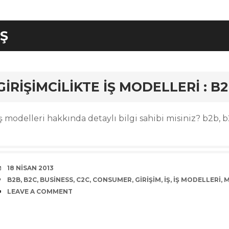
IŞ
rd
GIRIŞIMCILIKTE İŞ MODELLERI : B2
ş modelleri hakkında detaylı bilgi sahibi misiniz? b2b, b
DATE
18 NISAN 2013
TAGS
B2B
,
B2C
,
BUSINESS
,
C2C
,
CONSUMER
,
GIRIŞIM
,
IŞ
,
IŞ MODELLERI
,
M
COMMENTS
LEAVE A COMMENT