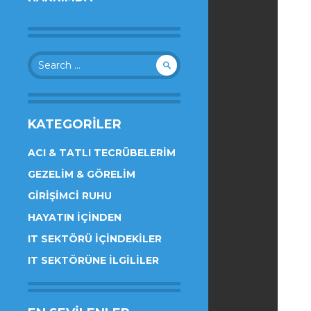
Search
for:
KATEGORILER
ACI & TATLI TECRÜBELERIM
GEZELIM & GÖRELIM
GIRIŞIMCI RUHU
HAYATIN İÇINDEN
IT SEKTÖRÜ İÇINDEKILER
IT SEKTÖRÜNE İLGILILER