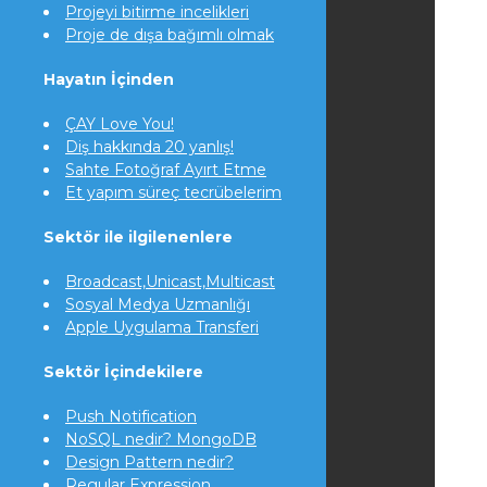
Projeyi bitirme incelikleri
Proje de dışa bağımlı olmak
Hayatın İçinden
ÇAY Love You!
Diş hakkında 20 yanlış!
Sahte Fotoğraf Ayırt Etme
Et yapım süreç tecrübelerim
Sektör ile ilgilenenlere
Broadcast,Unicast,Multicast
Sosyal Medya Uzmanlığı
Apple Uygulama Transferi
Sektör İçindekilere
Push Notification
NoSQL nedir? MongoDB
Design Pattern nedir?
Regular Expression