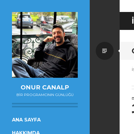
Standa
i
ONUR CANALP
BIR PROGRAMCININ GÜNLÜĞÜ
SKIP
ANA SAYFA
TO
HAKKIMDA
CONTENT