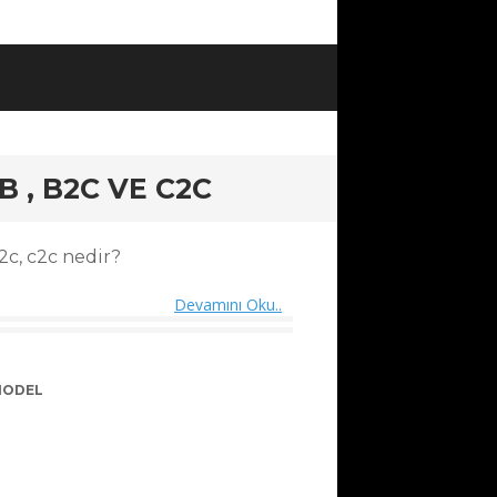
B , B2C VE C2C
2c, c2c nedir?
Devamını Oku..
ODEL