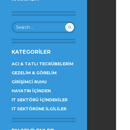
Search
for:
KATEGORILER
ACI & TATLI TECRÜBELERIM
GEZELIM & GÖRELIM
GIRIŞIMCI RUHU
HAYATIN İÇINDEN
IT SEKTÖRÜ İÇINDEKILER
IT SEKTÖRÜNE İLGILILER