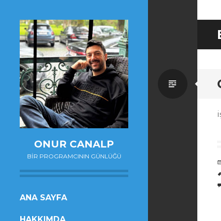
Standa
i
ONUR CANALP
BIR PROGRAMCININ GÜNLÜĞÜ
SKIP
ANA SAYFA
TO
HAKKIMDA
CONTENT