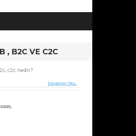
B , B2C VE C2C
2c, c2c nedir?
Devamını Oku..
ODEL