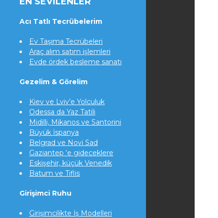
EN SEVILENLER
Acı Tatlı Tecrübelerim
Ev Taşıma Tecrübeleri
Araç alım satım işlemleri
Evde ördek besleme sanatı
Gezelim & Görelim
Kiev ve Lviv’e Yolculuk
Odessa da Yaz Tatili
Midilli, Mikanos ve Santorini
Büyük İspanya
Belgrad ve Novi Sad
Gaziantep ‘e gideceklere
Eskişehir, küçük Venedik
Batum ve Tiflis
Girişimci Ruhu
Girişimcilikte İş Modelleri