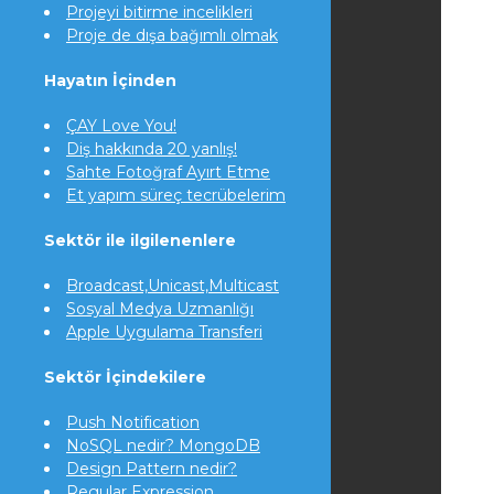
Projeyi bitirme incelikleri
Proje de dışa bağımlı olmak
Hayatın İçinden
ÇAY Love You!
Diş hakkında 20 yanlış!
Sahte Fotoğraf Ayırt Etme
Et yapım süreç tecrübelerim
Sektör ile ilgilenenlere
Broadcast,Unicast,Multicast
Sosyal Medya Uzmanlığı
Apple Uygulama Transferi
Sektör İçindekilere
Push Notification
NoSQL nedir? MongoDB
Design Pattern nedir?
Regular Expression