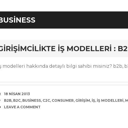
BUSINESS
rd
GIRIŞIMCILIKTE İŞ MODELLERI : B2
ş modelleri hakkında detaylı bilgi sahibi misiniz? b2b, b
DATE
18 NISAN 2013
TAGS
B2B
,
B2C
,
BUSINESS
,
C2C
,
CONSUMER
,
GIRIŞIM
,
IŞ
,
IŞ MODELLERI
,
M
COMMENTS
LEAVE A COMMENT