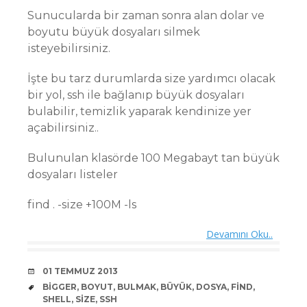
Sunucularda bir zaman sonra alan dolar ve
boyutu büyük dosyaları silmek
isteyebilirsiniz.
İşte bu tarz durumlarda size yardımcı olacak
bir yol, ssh ile bağlanıp büyük dosyaları
bulabilir, temizlik yaparak kendinize yer
açabilirsiniz..
Bulunulan klasörde 100 Megabayt tan büyük
dosyaları listeler
find . -size +100M -ls
Devamını Oku..
DATE
01 TEMMUZ 2013
TAGS
BIGGER
,
BOYUT
,
BULMAK
,
BÜYÜK
,
DOSYA
,
FIND
,
SHELL
,
SIZE
,
SSH