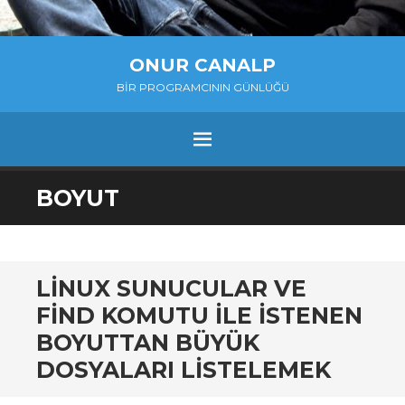
ONUR CANALP
BIR PROGRAMCININ GÜNLÜĞÜ
MENU
SKIP
BOYUT
TO
CONTENT
LINUX SUNUCULAR VE
FIND KOMUTU ILE ISTENEN
BOYUTTAN BÜYÜK
DOSYALARI LISTELEMEK