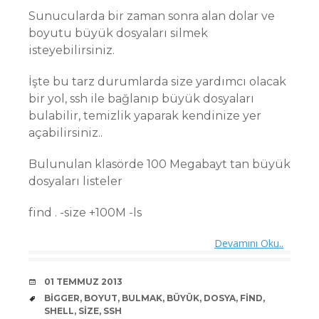
Sunucularda bir zaman sonra alan dolar ve
boyutu büyük dosyaları silmek
isteyebilirsiniz.
İşte bu tarz durumlarda size yardımcı olacak
bir yol, ssh ile bağlanıp büyük dosyaları
bulabilir, temizlik yaparak kendinize yer
açabilirsiniz..
Bulunulan klasörde 100 Megabayt tan büyük
dosyaları listeler
find . -size +100M -ls
Devamını Oku..
DATE
01 TEMMUZ 2013
TAGS
BIGGER
,
BOYUT
,
BULMAK
,
BÜYÜK
,
DOSYA
,
FIND
,
SHELL
,
SIZE
,
SSH