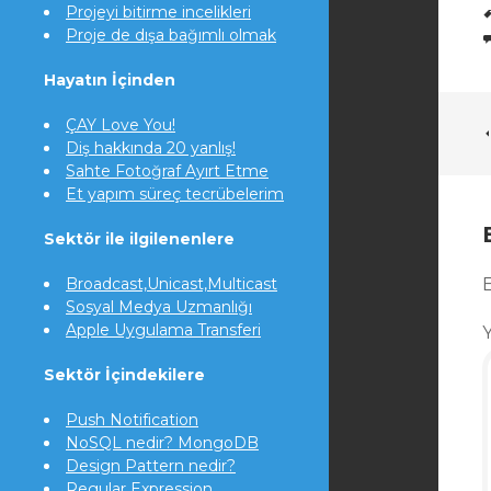
Projeyi bitirme incelikleri
Proje de dışa bağımlı olmak
Hayatın İçinden
ÇAY Love You!
Diş hakkında 20 yanlış!
Sahte Fotoğraf Ayırt Etme
Et yapım süreç tecrübelerim
Sektör ile ilgilenenlere
Broadcast,Unicast,Multicast
Sosyal Medya Uzmanlığı
Apple Uygulama Transferi
Sektör İçindekilere
Push Notification
NoSQL nedir? MongoDB
Design Pattern nedir?
Regular Expression