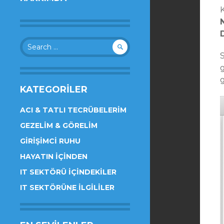
Search
for:
KATEGORILER
ACI & TATLI TECRÜBELERIM
GEZELIM & GÖRELIM
GIRIŞIMCI RUHU
HAYATIN İÇINDEN
IT SEKTÖRÜ İÇINDEKILER
IT SEKTÖRÜNE İLGILILER