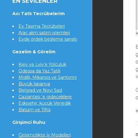
EN SEVILENLER
Acı Tatlı Tecrübelerim
Ev Taşıma Tecrübeleri
Araç alım satım işlemleri
Evde ördek besleme sanatı
Gezelim & Görelim
Kiev ve Lviv’e Yolculuk
Odessa da Yaz Tatili
i
Midilli, Mikanos ve Santorini
Büyük İspanya
Belgrad ve Novi Sad
Gaziantep ‘e gideceklere
d
Eskişehir, küçük Venedik
Batum ve Tiflis
Girişimci Ruhu
Girişimcilikte İş Modelleri