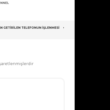
UNNEL
AN GETIRILEN TELEFONUN İŞLENMESI
işaretlenmişlerdir