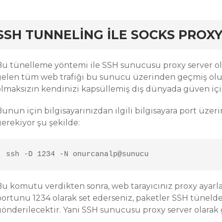
rd
SSH TUNNELING ILE SOCKS PROX
Bu tünelleme yöntemi ile SSH sunucusu proxy server ola
gelen tüm web trafiği bu sunucu üzerinden geçmiş olur
olmaksızın kendinizi kapsüllemiş dış dünyada güven içi
Bunun için bilgisayarınızdan ilgili bilgisayara port üze
gerekiyor şu şekilde:
ssh -D 1234 -N onurcanalp@sunucu
u komutu verdikten sonra, web tarayıcınız proxy ayarları
portunu 1234 olarak set ederseniz, paketler SSH tünelde
gönderilecektir. Yani SSH sunucusu proxy server olarak 