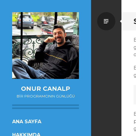
Standa
ONUR CANALP
BIR PROGRAMCININ GÜNLÜĞÜ
B
SKIP
ANA SAYFA
TO
HAKKIMDA
CONTENT