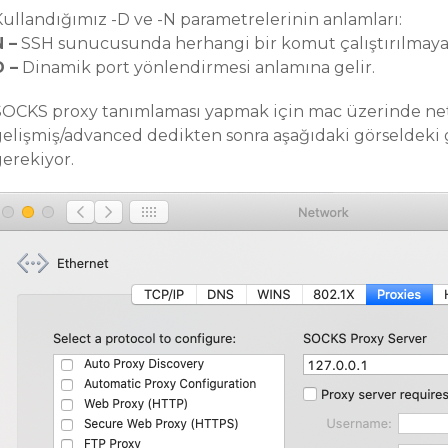
Kullandığımız -D ve -N parametrelerinin anlamları:
N –
SSH sunucusunda herhangi bir komut çalıştırılmayac
D –
Dinamik port yönlendirmesi anlamına gelir.
SOCKS proxy tanımlaması yapmak için mac üzerinde net
gelişmiş/advanced dedikten sonra aşağıdaki görseldeki
gerekiyor.