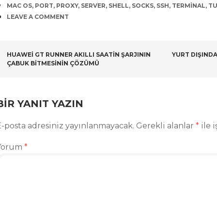
TAGS
MAC OS
,
PORT
,
PROXY
,
SERVER
,
SHELL
,
SOCKS
,
SSH
,
TERMINAL
,
T
COMMENTS
LEAVE A COMMENT
POST
HUAWEI GT RUNNER AKILLI SAATIN ŞARJININ
YURT DIŞIND
ÇABUK BITMESININ ÇÖZÜMÜ
NAVIGATION
BIR YANIT YAZIN
E-posta adresiniz yayınlanmayacak.
Gerekli alanlar
*
ile 
Yorum
*