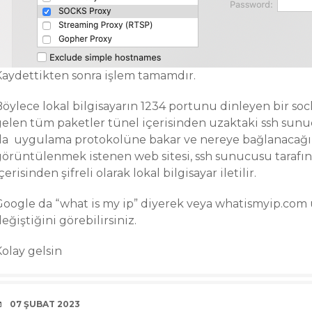
Kaydettikten sonra işlem tamamdır.
Böylece lokal bilgisayarın 1234 portunu dinleyen bir soc
gelen tüm paketler tünel içerisinden uzaktaki ssh sunu
da uygulama protokolüne bakar ve nereye bağlanacağın
görüntülenmek istenen web sitesi, ssh sunucusu tarafında
çerisinden şifreli olarak lokal bilgisayar iletilir.
Google da “what is my ip” diyerek veya whatismyip.com 
eğiştiğini görebilirsiniz.
Kolay gelsin
DATE
07 ŞUBAT 2023