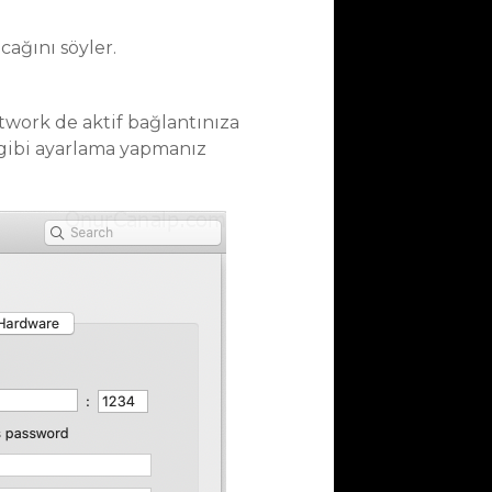
ağını söyler.
work de aktif bağlantınıza
 gibi ayarlama yapmanız