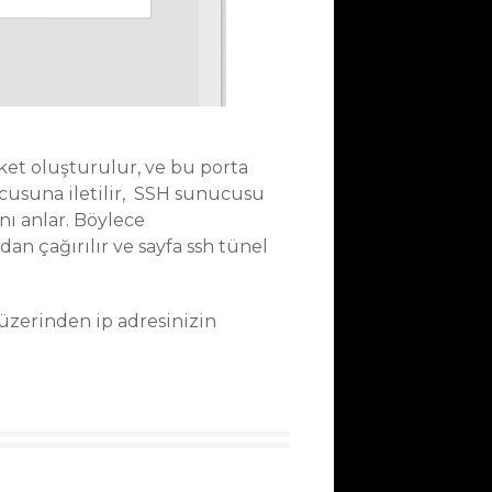
ket oluşturulur, ve bu porta
cusuna iletilir, SSH sunucusu
ı anlar. Böylece
n çağırılır ve sayfa ssh tünel
üzerinden ip adresinizin