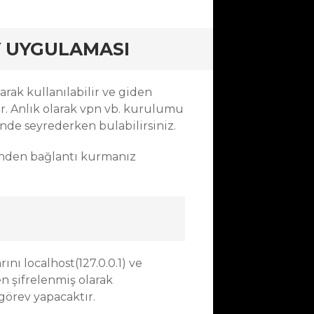
Y UYGULAMASI
rak kullanılabilir ve giden
. Anlık olarak vpn vb. kurulumu
nde seyrederken bulabilirsiniz.
rinden bağlantı kurmanız
nı localhost(127.0.0.1) ve
n şifrelenmiş olarak
görev yapacaktır.