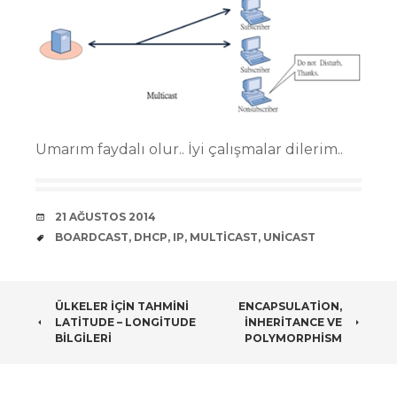
Umarım faydalı olur.. İyi çalışmalar dilerim..
DATE
21 AĞUSTOS 2014
TAGS
BOARDCAST
,
DHCP
,
IP
,
MULTICAST
,
UNICAST
POST
ÜLKELER IÇIN TAHMINI
ENCAPSULATION,
LATITUDE – LONGITUDE
INHERITANCE VE
NAVIGATION
BILGILERI
POLYMORPHISM