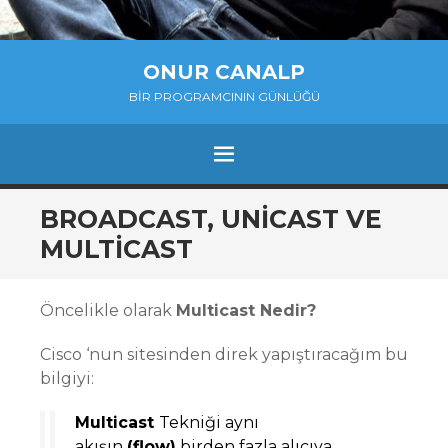
ONUR CANALP
BIR PROGRAMCININ GÜNLÜĞÜ
MENU
SKIP
BROADCAST, UNICAST VE
TO
MULTICAST
CONTENT
Öncelikle olarak
Multicast Nedir?
Cisco ‘nun sitesinden direk yapıştıracağım bu
bilgiyi:
Multicast
Tekniği aynı
akışın
(flow)
birden fazla alıcıya