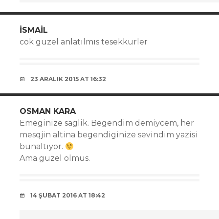
ISMAIL
cok guzel anlatılmıs tesekkurler
23 ARALIK 2015 AT 16:32
OSMAN KARA
Emeginize saglik. Begendim demiycem, her
mesqjin altina begendiginize sevindim yazisi
bunaltiyor.
Ama guzel olmus.
14 ŞUBAT 2016 AT 18:42