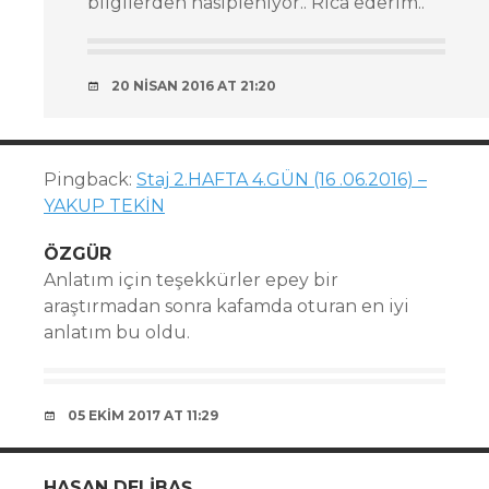
bilgilerden nasipleniyor.. Rica ederim..
20 NISAN 2016 AT 21:20
Pingback:
Staj 2.HAFTA 4.GÜN (16 .06.2016) –
YAKUP TEKİN
ÖZGÜR
Anlatım için teşekkürler epey bir
araştırmadan sonra kafamda oturan en iyi
anlatım bu oldu.
05 EKIM 2017 AT 11:29
HASAN DELIBAŞ