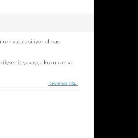
ulum yapılabiliyor olması.
dirdiyseniz yavaşça kurulum ve
Devamını Oku..