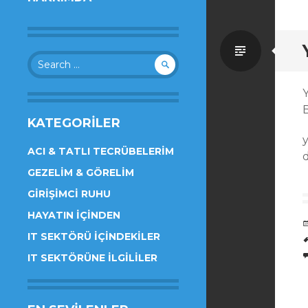
Standa
Search
for:
Y
KATEGORILER
ACI & TATLI TECRÜBELERIM
GEZELIM & GÖRELIM
GIRIŞIMCI RUHU
HAYATIN İÇINDEN
IT SEKTÖRÜ İÇINDEKILER
IT SEKTÖRÜNE İLGILILER