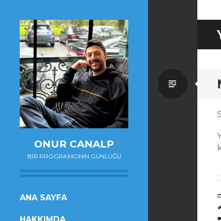
Standa
Y
ONUR CANALP
BIR PROGRAMCININ GÜNLÜĞÜ
SKIP
ANA SAYFA
TO
HAKKIMDA
CONTENT