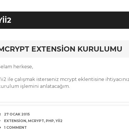
YII2
rd
MCRYPT EXTENSION KURULUMU
Selam herkese,
ii2 ile çalışmak isterseniz mcrypt eklentisine ihtiyacını
kurulum işlemini anlatacağım.
DATE
27 OCAK 2015
TAGS
EXTENSION
,
MCRYPT
,
PHP
,
YII2
COMMENTS
1 COMMENT