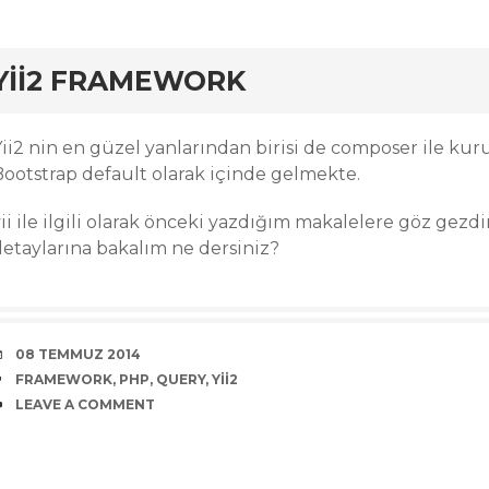
rd
YII2 FRAMEWORK
ii2 nin en güzel yanlarından birisi de composer ile kur
Bootstrap default olarak içinde gelmekte.
yii ile ilgili olarak önceki yazdığım makalelere göz gez
detaylarına bakalım ne dersiniz?
DATE
08 TEMMUZ 2014
TAGS
FRAMEWORK
,
PHP
,
QUERY
,
YII2
COMMENTS
LEAVE A COMMENT