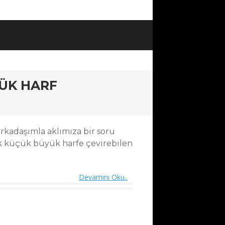
ÜK HARF
rkadaşımla aklımıza bir soru
ak küçük büyük harfe çevirebilen
Devamını Oku..