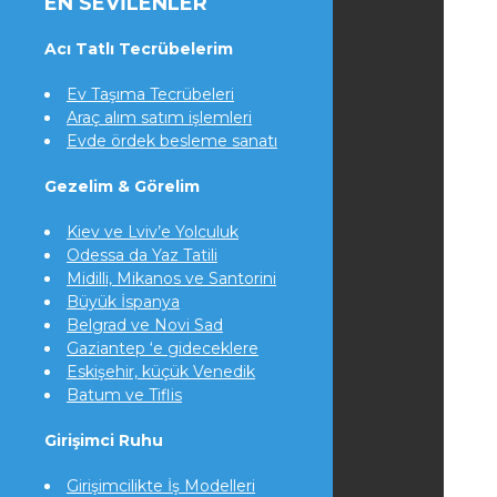
EN SEVILENLER
Acı Tatlı Tecrübelerim
Ev Taşıma Tecrübeleri
Araç alım satım işlemleri
Evde ördek besleme sanatı
Gezelim & Görelim
Kiev ve Lviv’e Yolculuk
Odessa da Yaz Tatili
Midilli, Mikanos ve Santorini
Büyük İspanya
Belgrad ve Novi Sad
Gaziantep ‘e gideceklere
Eskişehir, küçük Venedik
Batum ve Tiflis
Girişimci Ruhu
Girişimcilikte İş Modelleri