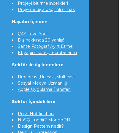
Projeyi bitirme incelikleri
Proje de dışa bağımlı olmak
Hayatın İçinden
ÇAY Love You!
Diş hakkında 20 yanlış!
Sahte Fotoğraf Ayırt Etme
Et yapım süreç tecrübelerim
Sektör ile ilgilenenlere
Broadcast,Unicast,Multicast
Sosyal Medya Uzmanlığı
Apple Uygulama Transferi
Sektör İçindekilere
Push Notification
NoSQL nedir? MongoDB
Design Pattern nedir?
Regular Expression