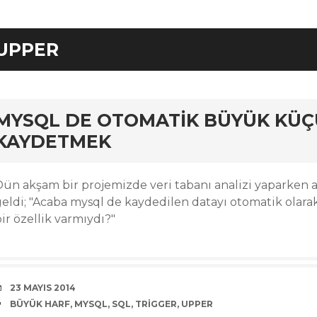
UPPER
rd
MYSQL DE OTOMATIK BÜYÜK KÜÇ
KAYDETMEK
Dün akşam bir projemizde veri tabanı analizi yaparken a
geldi; "Acaba mysql de kaydedilen datayı otomatik olar
ir özellik varmıydı?"
DATE
23 MAYIS 2014
TAGS
BÜYÜK HARF
,
MYSQL
,
SQL
,
TRIGGER
,
UPPER