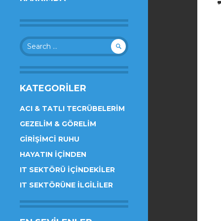
Search
for:
KATEGORILER
ACI & TATLI TECRÜBELERIM
GEZELIM & GÖRELIM
GIRIŞIMCI RUHU
HAYATIN İÇINDEN
IT SEKTÖRÜ İÇINDEKILER
IT SEKTÖRÜNE İLGILILER