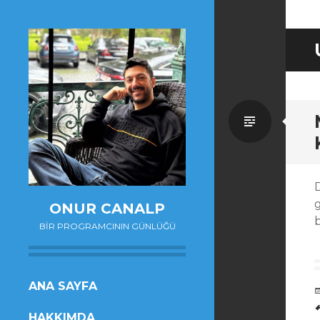
Standa
ONUR CANALP
b
BIR PROGRAMCININ GÜNLÜĞÜ
SKIP
ANA SAYFA
TO
HAKKIMDA
CONTENT