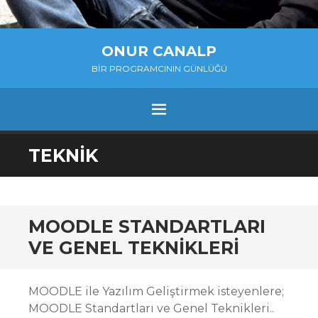
ONUR CANALP
BIR PROGRAMCININ GÜNLÜĞÜ
MENU
SKIP
TEKNIK
TO
CONTENT
MOODLE STANDARTLARI
VE GENEL TEKNIKLERI
MOODLE ile Yazılım Geliştirmek isteyenlere;
MOODLE Standartları ve Genel Teknikleri..