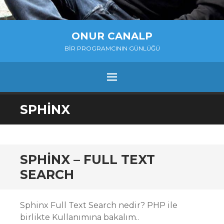
ONUR CANALP
BIR PROGRAMCININ GÜNLÜĞÜ
MENU
SKIP
SPHINX
TO
CONTENT
SPHINX – FULL TEXT
SEARCH
Sphinx Full Text Search nedir? PHP ile
birlikte Kullanımına bakalım..