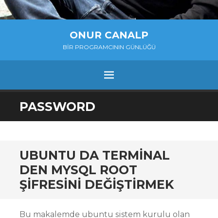
ONUR CANALP
BIR PROGRAMCININ GÜNLÜĞÜ
MENU
SKIP
PASSWORD
TO
CONTENT
UBUNTU DA TERMINAL
DEN MYSQL ROOT
ŞIFRESINI DEĞIŞTIRMEK
Bu makalemde ubuntu sistem kurulu olan