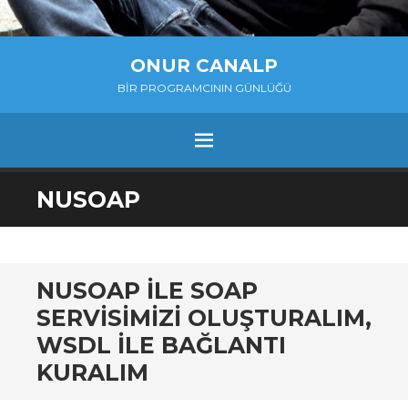
ONUR CANALP
BIR PROGRAMCININ GÜNLÜĞÜ
MENU
SKIP
NUSOAP
TO
CONTENT
NUSOAP ILE SOAP
SERVISIMIZI OLUŞTURALIM,
WSDL ILE BAĞLANTI
KURALIM