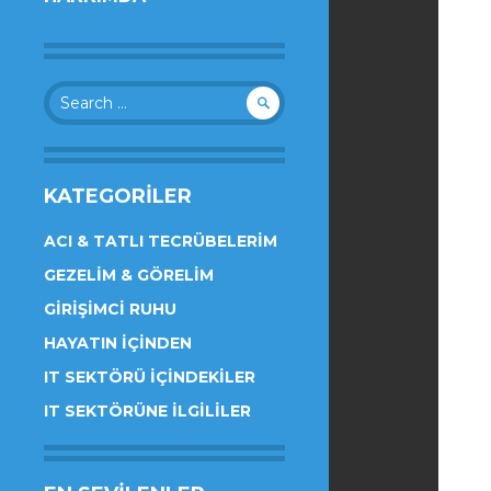
Search
for:
KATEGORILER
ACI & TATLI TECRÜBELERIM
GEZELIM & GÖRELIM
GIRIŞIMCI RUHU
HAYATIN İÇINDEN
IT SEKTÖRÜ İÇINDEKILER
IT SEKTÖRÜNE İLGILILER