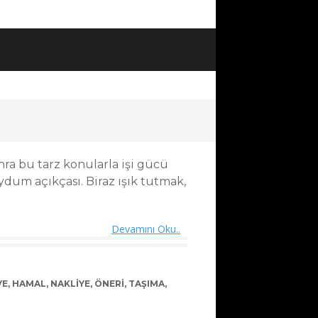
ra bu tarz konularla işi gücü
dum açıkçası. Biraz ışık tutmak,
Devamını Oku..
VE
,
HAMAL
,
NAKLIYE
,
ÖNERI
,
TAŞIMA
,