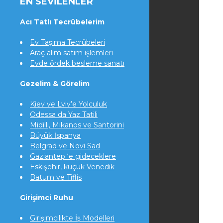
EN SEVILENLER
Acı Tatlı Tecrübelerim
Ev Taşıma Tecrübeleri
Araç alım satım işlemleri
Evde ördek besleme sanatı
Gezelim & Görelim
Kiev ve Lviv’e Yolculuk
Odessa da Yaz Tatili
Midilli, Mikanos ve Santorini
Büyük İspanya
Belgrad ve Novi Sad
Gaziantep ‘e gideceklere
Eskişehir, küçük Venedik
Batum ve Tiflis
Girişimci Ruhu
Girişimcilikte İş Modelleri