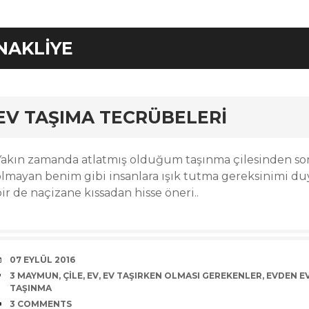
NAKLIYE
rd
EV TAŞIMA TECRÜBELERI
Yakın zamanda atlatmış olduğum taşınma çilesinden son
olmayan benim gibi insanlara ışık tutma gereksinimi duy
ir de naçizane kıssadan hisse öneri..
DATE
07 EYLÜL 2016
TAGS
3 MAYMUN
,
ÇILE
,
EV
,
EV TAŞIRKEN OLMASI GEREKENLER
,
EVDEN E
TAŞINMA
COMMENTS
3 COMMENTS