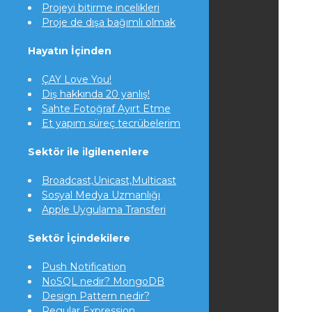
Projeyi bitirme incelikleri
Proje de dışa bağımlı olmak
Hayatın İçinden
ÇAY Love You!
Diş hakkında 20 yanlış!
Sahte Fotoğraf Ayırt Etme
Et yapım süreç tecrübelerim
Sektör ile ilgilenenlere
Broadcast,Unicast,Multicast
Sosyal Medya Uzmanlığı
Apple Uygulama Transferi
Sektör İçindekilere
Push Notification
NoSQL nedir? MongoDB
Design Pattern nedir?
Regular Expression