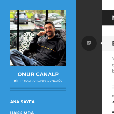
Standa
b
ONUR CANALP
BIR PROGRAMCININ GÜNLÜĞÜ
SKIP
ANA SAYFA
TO
HAKKIMDA
CONTENT