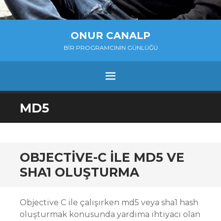
ONUR CANALP
BIR PROGRAMCININ GÜNLÜĞÜ
MENU
SKIP
MD5
TO
CONTENT
OBJECTIVE-C ILE MD5 VE
SHA1 OLUŞTURMA
Objective C ile çalışırken md5 veya sha1 hash
oluşturmak konusunda yardıma ihtiyacı olan