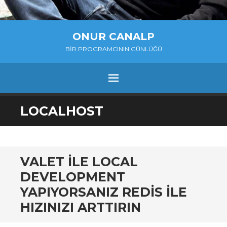
ONUR CANALP
BIR PROGRAMCININ GÜNLÜĞÜ
MENU
SKIP
LOCALHOST
TO
CONTENT
VALET ILE LOCAL
DEVELOPMENT
YAPIYORSANIZ REDIS ILE
HIZINIZI ARTTIRIN