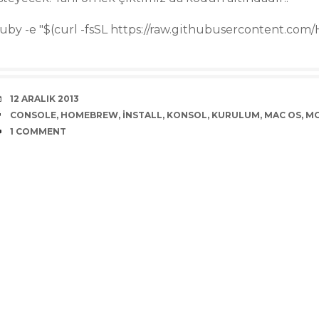
ruby -e "$(curl -fsSL https://raw.githubusercontent.com/
DATE
12 ARALIK 2013
TAGS
CONSOLE
,
HOMEBREW
,
INSTALL
,
KONSOL
,
KURULUM
,
MAC OS
,
M
COMMENTS
1 COMMENT