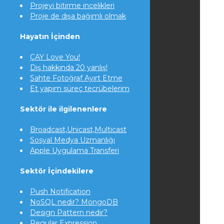
Projeyi bitirme incelikleri
Proje de dışa bağımlı olmak
Hayatın İçinden
ÇAY Love You!
Diş hakkında 20 yanlış!
Sahte Fotoğraf Ayırt Etme
Et yapım süreç tecrübelerim
Sektör ile ilgilenenlere
Broadcast,Unicast,Multicast
Sosyal Medya Uzmanlığı
Apple Uygulama Transferi
Sektör İçindekilere
Push Notification
NoSQL nedir? MongoDB
Design Pattern nedir?
Regular Expression