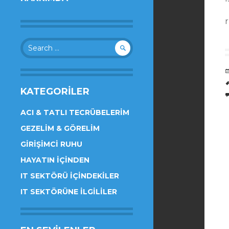
Search
for:
KATEGORILER
ACI & TATLI TECRÜBELERIM
GEZELIM & GÖRELIM
GIRIŞIMCI RUHU
HAYATIN İÇINDEN
IT SEKTÖRÜ İÇINDEKILER
IT SEKTÖRÜNE İLGILILER