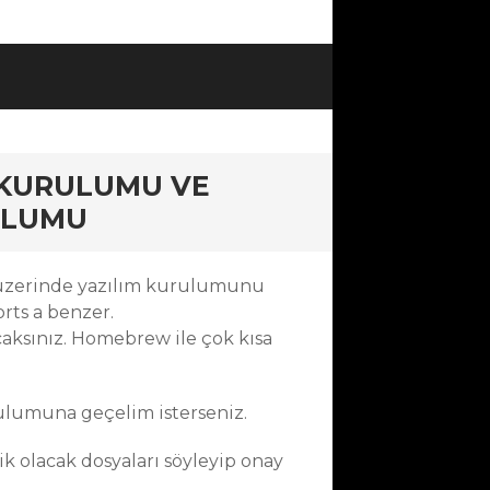
KURULUMU VE
ULUMU
üzerinde yazılım kurulumunu
rts a benzer.
aksınız. Homebrew ile çok kısa
lumuna geçelim isterseniz.
k olacak dosyaları söyleyip onay