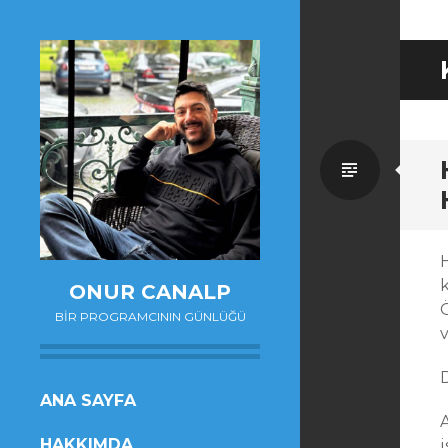
Standa
k
ONUR CANALP
BIR PROGRAMCININ GÜNLÜĞÜ
v
SKIP
ANA SAYFA
TO
HAKKIMDA
i
CONTENT