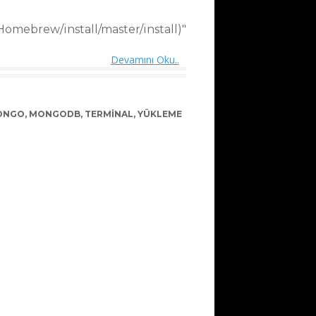
Homebrew/install/master/install)"
Devamını Oku..
ONGO
,
MONGODB
,
TERMINAL
,
YÜKLEME