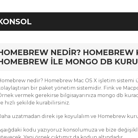
KONSOL
rd
HOMEBREW NEDIR? HOMEBREW 
HOMEBREW ILE MONGO DB KUR
Homebrew nedir? Homebrew Mac OS X işletim sistemi 
olaylaştıran bir paket yönetim sistemidir. Fink ve Macpo
Örnek vermek gerekirse bilgisayarınıza mongo db kurac
e hızlı şekilde kurabilirsiniz.
Daha uzatmadan direk işe koyulalım ve Homebrew kuru
Aşaığdaki kodu yazıyoruz konsolumuza ve bize değişikli
steyecek. Yani örnek çıktımız da kodun altındadır..