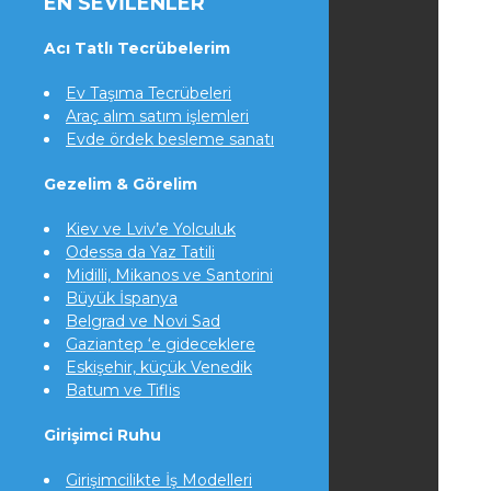
EN SEVILENLER
Acı Tatlı Tecrübelerim
Ev Taşıma Tecrübeleri
Araç alım satım işlemleri
Evde ördek besleme sanatı
Gezelim & Görelim
Kiev ve Lviv’e Yolculuk
Odessa da Yaz Tatili
Midilli, Mikanos ve Santorini
Büyük İspanya
Belgrad ve Novi Sad
Gaziantep ‘e gideceklere
Eskişehir, küçük Venedik
Batum ve Tiflis
Girişimci Ruhu
Girişimcilikte İş Modelleri