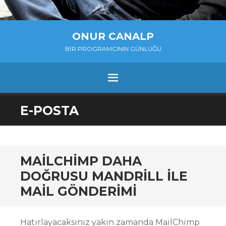
ONUR CANALP
BIR PROGRAMCININ GÜNLÜĞÜ
MENU
SKIP
E-POSTA
TO
CONTENT
MAILCHIMP DAHA
DOĞRUSU MANDRILL ILE
MAIL GÖNDERIMI
Hatırlayacaksınız yakın zamanda MailChimp