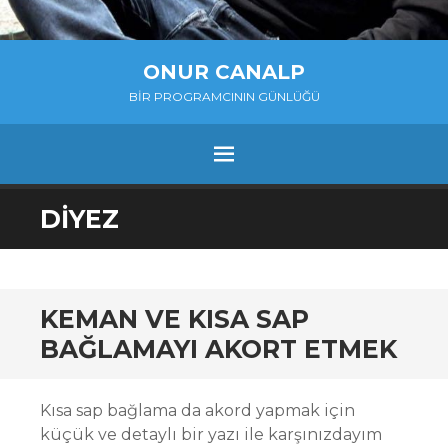
ONUR CANALP
BIR PROGRAMCININ GÜNLÜĞÜ
MENU
SKIP
DIYEZ
TO
CONTENT
KEMAN VE KISA SAP
BAĞLAMAYI AKORT ETMEK
Kısa sap bağlama da akord yapmak için
küçük ve detaylı bir yazı ile karşınızdayım