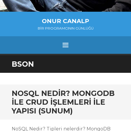
ONUR CANALP
BIR PROGRAMCININ GÜNLÜĞÜ
MENU
SKIP
BSON
TO
CONTENT
NOSQL NEDIR? MONGODB
ILE CRUD IŞLEMLERI ILE
YAPISI (SUNUM)
NoSQL Nedir? Tipleri nelerdir? MongoDB