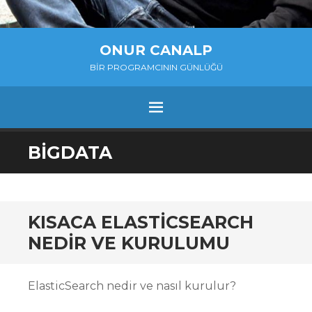
ONUR CANALP
BIR PROGRAMCININ GÜNLÜĞÜ
MENU
SKIP
BIGDATA
TO
CONTENT
KISACA ELASTICSEARCH
NEDIR VE KURULUMU
ElasticSearch nedir ve nasıl kurulur?