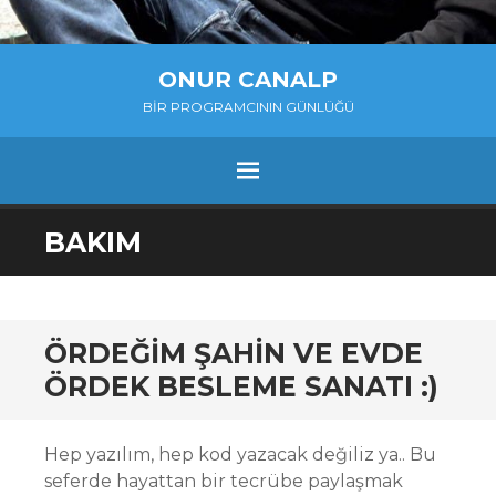
ONUR CANALP
BIR PROGRAMCININ GÜNLÜĞÜ
MENU
SKIP
BAKIM
TO
CONTENT
ÖRDEĞIM ŞAHIN VE EVDE
ÖRDEK BESLEME SANATI :)
Hep yazılım, hep kod yazacak değiliz ya.. Bu
seferde hayattan bir tecrübe paylaşmak