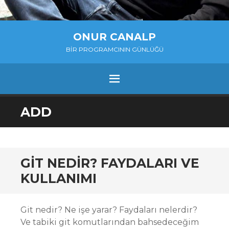
ONUR CANALP
BIR PROGRAMCININ GÜNLÜĞÜ
MENU
SKIP
ADD
TO
CONTENT
GIT NEDIR? FAYDALARI VE
KULLANIMI
Git nedir? Ne işe yarar? Faydaları nelerdir?
Ve tabiki git komutlarından bahsedeceğim