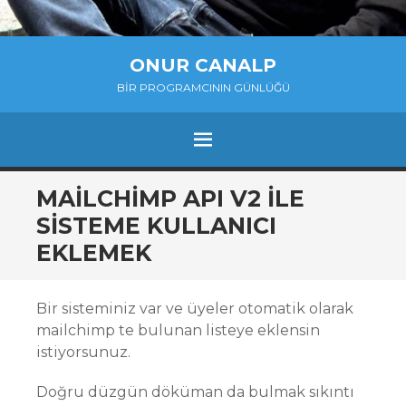
ONUR CANALP
BIR PROGRAMCININ GÜNLÜĞÜ
MENU
SKIP
MAILCHIMP API V2 ILE
TO
SISTEME KULLANICI
CONTENT
EKLEMEK
Bir sisteminiz var ve üyeler otomatik olarak
mailchimp te bulunan listeye eklensin
istiyorsunuz.
Doğru düzgün döküman da bulmak sıkıntı