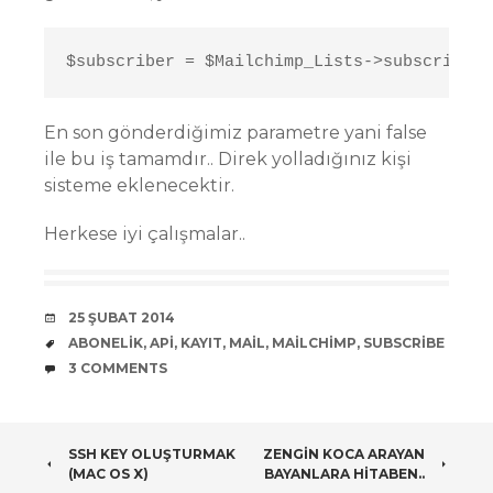
$subscriber = $Mailchimp_Lists->subscribe( 
En son gönderdiğimiz parametre yani false
ile bu iş tamamdır.. Direk yolladığınız kişi
sisteme eklenecektir.
Herkese iyi çalışmalar..
DATE
25 ŞUBAT 2014
TAGS
ABONELIK
,
API
,
KAYIT
,
MAIL
,
MAILCHIMP
,
SUBSCRIBE
COMMENTS
3 COMMENTS
POST
SSH KEY OLUŞTURMAK
ZENGIN KOCA ARAYAN
(MAC OS X)
BAYANLARA HITABEN..