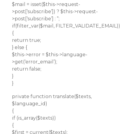
$mail = isset($this->request-
>post[‘subscribe’]) ? $this->request-
>post[‘subscribe’] : ”;
if(filter_var($mail, FILTER_VALIDATE_EMAIL))
{
return true;
} else {
$this->error = $this->language-
>get(‘error_email’);
return false;
}
}
private function translate($texts,
$language_id)
{
if (is_array($texts))
{
$first = current($texts);