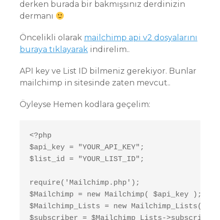
derken burada bir bakmışsınız derdinizin
dermanı
Öncelikli olarak
mailchimp api v2 dosyalarını
buraya tıklayarak
indirelim..
API key ve List ID bilmeniz gerekiyor. Bunlar
mailchimp in sitesinde zaten mevcut..
Öyleyse Hemen kodlara geçelim:
<?php

$api_key = "YOUR_API_KEY";

$list_id = "YOUR_LIST_ID";

require('Mailchimp.php');

$Mailchimp = new Mailchimp( $api_key );

$Mailchimp_Lists = new Mailchimp_Lists( $Ma
$subscriber = $Mailchimp_Lists->subscribe( 