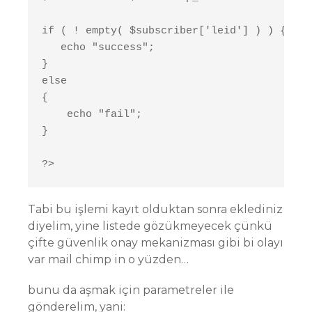
if ( ! empty( $subscriber['leid'] ) ) {

   echo "success";

}

else

{

    echo "fail";

}

?>
Tabi bu işlemi kayıt olduktan sonra eklediniz
diyelim, yine listede gözükmeyecek çünkü
çifte güvenlik onay mekanizması gibi bi olayı
var mail chimp in o yüzden…
bunu da aşmak için parametreler ile
gönderelim, yani: