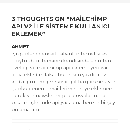
NAVIGATION
3 THOUGHTS ON “
MAILCHIMP
API V2 ILE SISTEME KULLANICI
EKLEMEK
”
AHMET
iyi günler opencart tabanlı internet sitesi
oluşturdum temanın kendisinde e bülten
özelligi ve mailchimp api ekleme yeri var
apiyi ekledim fakat bu en son yazdıgınız
kodu girmem gerekiyor galiba görünmüyor
çünkü deneme maillerim nereye eklemem
gerekiyor newsletter.php dosyalarınada
baktım içlerinde api yada ona benzer birşey
bulamadım