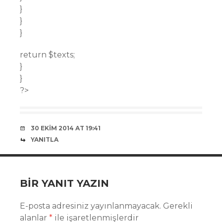
}
}
}
return $texts;
}
}
?>
30 EKIM 2014 AT 19:41
YANITLA
BIR YANIT YAZIN
E-posta adresiniz yayınlanmayacak.
Gerekli
alanlar
*
ile işaretlenmişlerdir