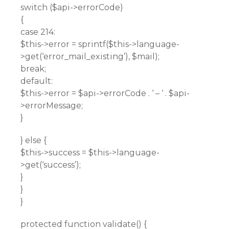
switch ($api->errorCode)
{
case 214:
$this->error = sprintf($this->language-
>get(‘error_mail_existing’), $mail);
break;
default:
$this->error = $api->errorCode . ‘ – ‘ . $api-
>errorMessage;
}
} else {
$this->success = $this->language-
>get(‘success’);
}
}
}
protected function validate() {