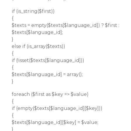
if (is_string($first))
{
$texts = empty($texts[$language_id]) ? $first :
$texts[$language_id];
}
else if (is_array($texts))
{
if (!isset($texts[$language_id]))
{
$texts[$language_id] = array();
}
foreach ($first as $key => $value)
{
if (empty($texts[$language_id][$key]))
{
$texts[$language_id][$key] = $value;
}