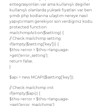
entegrasyonları var ama kullanışlı degiller
kullanışlı olanlarda yüksek fiyatları var ben
şimdi php kodlarına ulaştım nereye nasıl
yapıştırmam gerekiyor son verdiginiz kodu.
protected function
mailchimpAction($setting) {
// Check mailchimp setting
if(empty($setting[‘key’])) {
$this->error = $this->language-
>get(‘error_setting’);
return false;
}
$api = new MCAPI($setting[‘key’]);
// Check mailchimp init
if(empty($api)) {
$this->error = $this->language-
>get(‘error_mailchimp’);