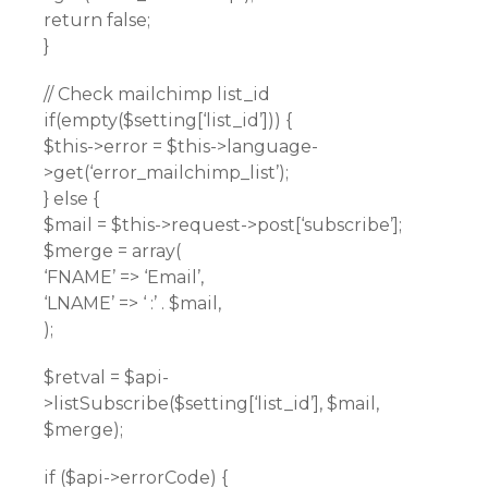
return false;
}
// Check mailchimp list_id
if(empty($setting[‘list_id’])) {
$this->error = $this->language-
>get(‘error_mailchimp_list’);
} else {
$mail = $this->request->post[‘subscribe’];
$merge = array(
‘FNAME’ => ‘Email’,
‘LNAME’ => ‘ :’ . $mail,
);
$retval = $api-
>listSubscribe($setting[‘list_id’], $mail,
$merge);
if ($api->errorCode) {