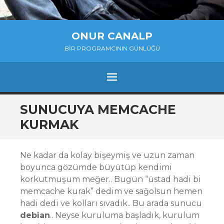
ONUR CANALP
BIR PROGRAMCININ GÜNLÜĞÜ
MENU
SKIP
SUNUCUYA MEMCACHE
TO
KURMAK
CONTENT
Ne kadar da kolay bişeymiş ve uzun zaman
boyunca gözümde büyütüp kendimi
korkutmuşum meğer.. Bugün “üstad hadi bi
memcache kurak” dedim ve sağolsun hemen
hadi dedi ve kolları sıvadık.. Bu arada sunucu
debian
.. Neyse kuruluma başladık, kurulum