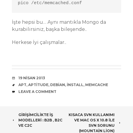
pico /etc/memcached.conf
İşte hepsi bu… Aynı mantıkla Mongo da
kurabilirsiniz, başka bileşende..
Herkese İyi çalışmalar..
DATE
19 NISAN 2013
TAGS
APT
,
APTITUDE
,
DEBIAN
,
INSTALL
,
MEMCACHE
COMMENTS
LEAVE A COMMENT
POST
GIRIŞIMCILIKTE İŞ
KISACA SVN KULLANIMI
MODELLERI : B2B , B2C
VE MAC OS X 10.8 ILE
NAVIGATION
VE C2C
SVN SORUNU
(MOUNTAIN LION)