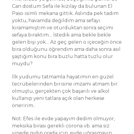
Can dostum Sefa ile kızılay da bulunan El
Paso isimli mekana gittik. Aslında pek tadım
yoktu, havamda değildim ama sefayı
kıramamıştım ve oturduktan sonra seçimi
sefaya bıraktım… İstedik ama bekle bekle
gelen bişi yok… Az geç gelen o içeceğin önce
bira olduğunu öğrendim ama daha sonra asıl
şaştığım konu bira buzlu hatta tuzlu olur
muydu?
İlk yudumu tatmamla hayatımın en güzel
tecrübelerinden birisine imzamı atmam bir
olmuştu, gerçekten çok başarılı ve alkol
kullanıp yeni tatlara açık olan herkese
öneririm..
Not: Efes ile evde yapayım dedim olmuyor,
meksika birası gerekli corona vb. ama siz
yinede gidip orada için, evde uğraşmayın