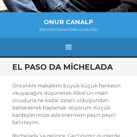
ONUR CANALP
BIR PROGRAMCININ GÜNLÜĞÜ
MENU
SKIP
EL PASO DA MICHELADA
TO
CONTENT
Öncelikle makalemi büyük küçük herkesin
okuyacağını düşünerek Alkol’ün insan
vicuduna ne kadar zararlı olduğundan
bahsederek başlamak istiyorum. Küçük
kardeşlerimize asla önermem peşin peşin
belirteyim..
Michelada ‘ya gelince, Geçtiğimiz günlerde