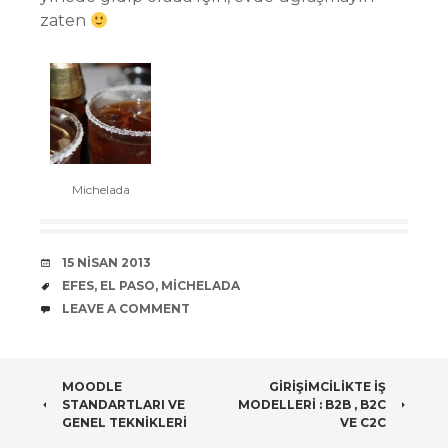
zaten
Michelada
DATE
15 NISAN 2013
TAGS
EFES
,
EL PASO
,
MICHELADA
COMMENTS
LEAVE A COMMENT
POST
MOODLE
GIRIŞIMCILIKTE İŞ
STANDARTLARI VE
MODELLERI : B2B , B2C
NAVIGATION
GENEL TEKNIKLERI
VE C2C