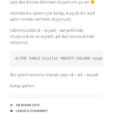
işte derdinize derman oluyorum şu an
Aslında bu işlem çok kolay, küçük bir kod
satırı örnek vermek istiyorum;
tablomuzda id – soyad – ad şeklinde
oluşturduk ve soyad’ı ad dan sonra almak
istiyoruz
ALTER TABLE kisiler MODIFY COLUMN soyad VAR
Bu işlem sonucu olacak yapı id – ad – soyad
kolay gelsin..
DATE
08 NISAN 2013
COMMENTS
LEAVE A COMMENT