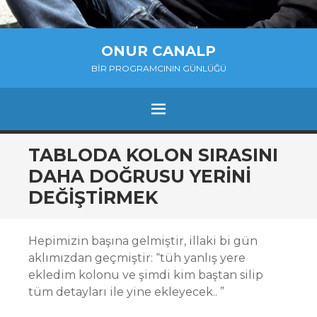
ONUR CANALP
BIR PROGRAMCININ GÜNLÜĞÜ
MENU
SKIP
TABLODA KOLON SIRASINI
TO
DAHA DOĞRUSU YERINI
CONTENT
DEĞIŞTIRMEK
Hepimizin başına gelmiştir, illaki bi gün
aklımızdan geçmiştir: “tüh yanlış yere
ekledim kolonu ve şimdi kim baştan silip
tüm detayları ile yine ekleyecek.. ”