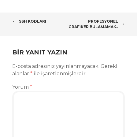
POST
SSH KODLARI
PROFESYONEL
GRAFIKER BULAMAMAK..
NAVIGATION
BIR YANIT YAZIN
E-posta adresiniz yayınlanmayacak.
Gerekli
alanlar
*
ile işaretlenmişlerdir
Yorum
*